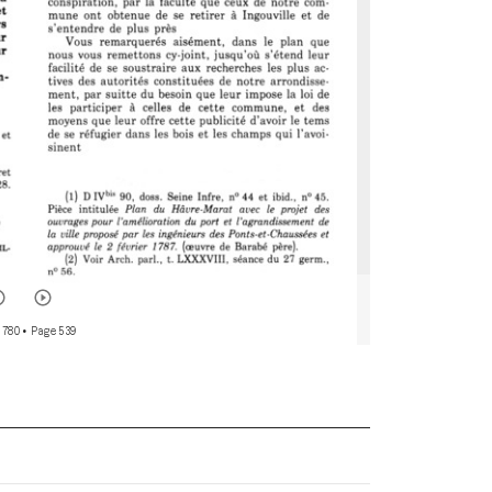
 780
• Page 539