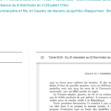
éance du 8 thermidor an II (26 juillet 1794)
ral père et fils, et Gaudry, de Nevers, acquittés (Rapporteur : Br
V
Tome XCIII - Du 21 messidor au 12 thermidor an II 
i
s
u
a
l
i
s
e
u
r