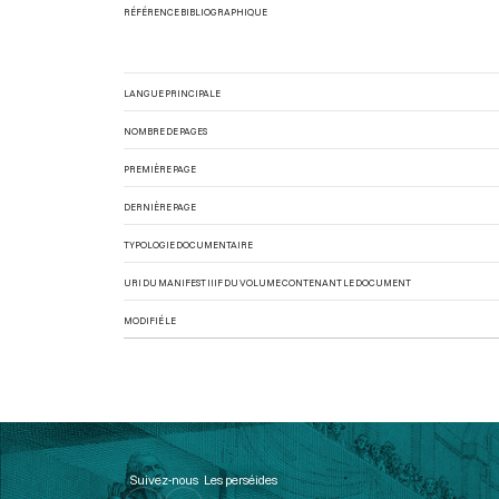
RÉFÉRENCE BIBLIOGRAPHIQUE
LANGUE PRINCIPALE
NOMBRE DE PAGES
PREMIÈRE PAGE
DERNIÈRE PAGE
TYPOLOGIE DOCUMENTAIRE
URI DU MANIFEST IIIF DU VOLUME CONTENANT LE DOCUMENT
MODIFIÉ LE
Suivez-nous
Les perséides