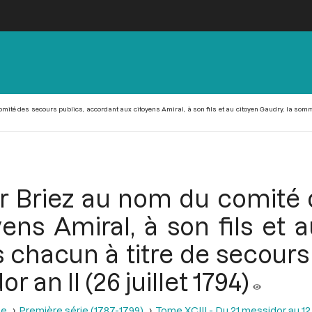
mité des secours publics, accordant aux citoyens Amiral, à son fils et au citoyen Gaudry, la somme 
r Briez au nom du comité 
ens Amiral, à son fils et a
chacun à titre de secours p
 an II (26 juillet 1794)
se
Première série (1787-1799)
Tome XCIII - Du 21 messidor au 12 th