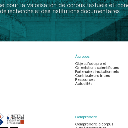
ée pour la valorisation de corpus textuels et ic
de recherche et des institutions documentaires.
À propos
Objectifs du projet
Orientations scientifiques
Partenaires institutionnels
Contributeurs-trices
Ressources
Actualités
Menu
du
pied
de
Comprendre
page
Comprendre le corpus