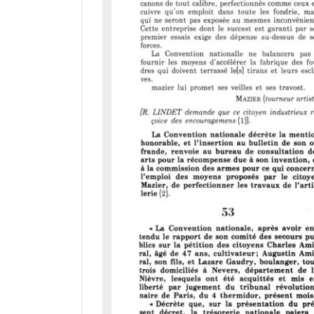
M
i
r
a
d
o
r