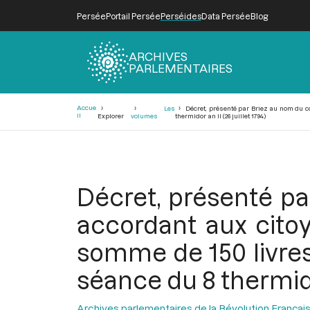
Persée
Portail Persée
Perséides
Data Persée
Blog
ARCHIVES
PARLEMENTAIRES
Fil
Accue
Les
Décret, présenté par Briez au nom du co
d'Ariane
il
Explorer
volumes
thermidor an II (26 juillet 1794)
Décret, présenté pa
accordant aux citoy
somme de 150 livres 
séance du 8 thermidor
Archives parlementaires de la Révolution Françai