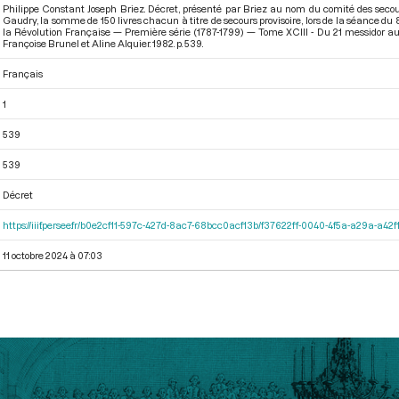
Philippe Constant Joseph Briez. Décret, présenté par Briez au nom du comité des secour
Gaudry, la somme de 150 livres chacun à titre de secours provisoire, lors de la séance du 8
la Révolution Française — Première série (1787-1799) — Tome XCIII - Du 21 messidor au 12
Françoise Brunel et Aline Alquier. 1982. p. 539.
Français
1
539
539
Décret
https://iiif.persee.fr/b0e2cf11-597c-427d-8ac7-68bcc0acf13b/f37622ff-0040-4f5a-a29a-a4
11 octobre 2024 à 07:03