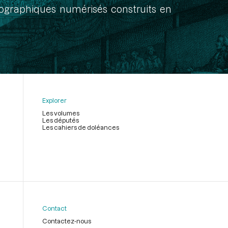
onographiques numérisés construits en
Explorer
Les volumes
Les députés
Les cahiers de doléances
Contact
Contactez-nous