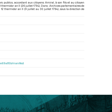
s publics, accordant aux citoyens Amiral, à son fils et au citoyen
 thermidor an II (26 juillet 1794). Dans : Archives parlementaires de
 thermidor an II (9 juillet au 30 juillet 1794)
, sous la direction de
2f1e69a85b/manifest