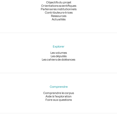
page
Objectifs du projet
Orientations scientifiques
Partenaires institutionnels
Contributeurs-trices
Ressources
Actualités
Explorer
Les volumes
Les députés
Les cahiers de doléances
Comprendre
Comprendre le corpus
Aide à l'exploration
Foire aux questions