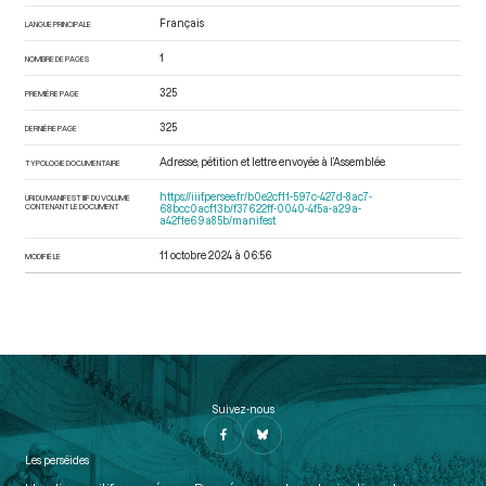
Français
LANGUE PRINCIPALE
1
NOMBRE DE PAGES
325
PREMIÈRE PAGE
325
DERNIÈRE PAGE
Adresse, pétition et lettre envoyée à l’Assemblée
TYPOLOGIE DOCUMENTAIRE
https://iiif.persee.fr/b0e2cf11-597c-427d-8ac7-
URI DU MANIFEST IIIF DU VOLUME
CONTENANT LE DOCUMENT
68bcc0acf13b/f37622ff-0040-4f5a-a29a-
a42f1e69a85b/manifest
11 octobre 2024 à 06:56
MODIFIÉ LE
Suivez-nous
Les perséides