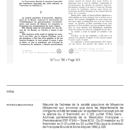
327 sur 780
• Page 325
Infos
Résumé de l'adresse de la société populaire de Mayenne
RÉFÉRENCE BIBLIOGRAPHIQUE
(Mayenne) qui annonce que dans les départements les
intrigants ont été terrassés par le représentant envoyé, lors de
la séance du 2 thermidor an II (20 juillet 1794). Dans :
Archives parlementaires de la Révolution Française —
Première série (1787-1799) — Tome XCIII - Du 21 messidor au 12
thermidor an II (9 juillet au 30 juillet 1794)
, sous la direction
de Françoise Brunel et Aline Alquier. 1982. p. 325.