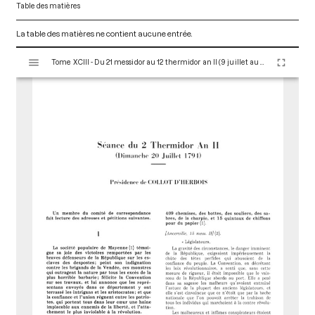
Table des matières
La table des matières ne contient aucune entrée.
V
Tome XCIII - Du 21 messidor au 12 thermidor an II (9 juillet au 30 juillet 1794)
i
s
u
a
l
i
s
e
u
r
M
i
r
a
d
o
r