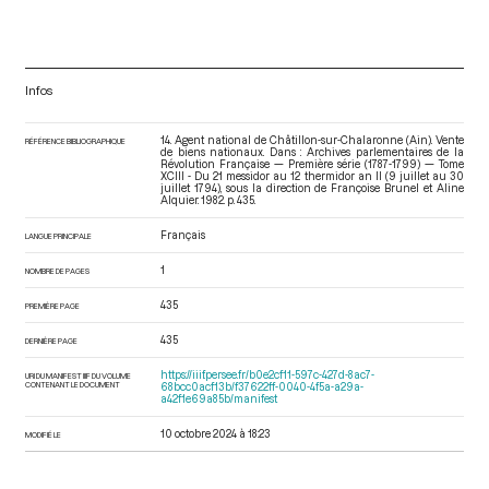
Infos
14. Agent national de Châtillon-sur-Chalaronne (Ain). Vente
RÉFÉRENCE BIBLIOGRAPHIQUE
de biens nationaux. Dans : Archives parlementaires de la
Révolution Française — Première série (1787-1799) — Tome
XCIII - Du 21 messidor au 12 thermidor an II (9 juillet au 30
juillet 1794)
, sous la direction de Françoise Brunel et Aline
Alquier. 1982. p. 435.
Français
LANGUE PRINCIPALE
1
NOMBRE DE PAGES
435
PREMIÈRE PAGE
435
DERNIÈRE PAGE
https://iiif.persee.fr/b0e2cf11-597c-427d-8ac7-
URI DU MANIFEST IIIF DU VOLUME
CONTENANT LE DOCUMENT
68bcc0acf13b/f37622ff-0040-4f5a-a29a-
a42f1e69a85b/manifest
10 octobre 2024 à 18:23
MODIFIÉ LE