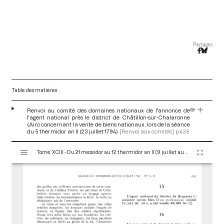
Partager
Table des matières
Renvoi au comité des domaines nationaux de l'annonce de
l'agent national près le district de Châtillon-sur-Chalaronne
(Ain) concernant la vente de biens nationaux, lors de la séance
du 5 thermidor an II (23 juillet 1794)
[Renvoi aux comités]
p.435
V
Tome XCIII - Du 21 messidor au 12 thermidor an II (9 juillet au 30 juillet 1794)
i
s
u
a
l
i
s
e