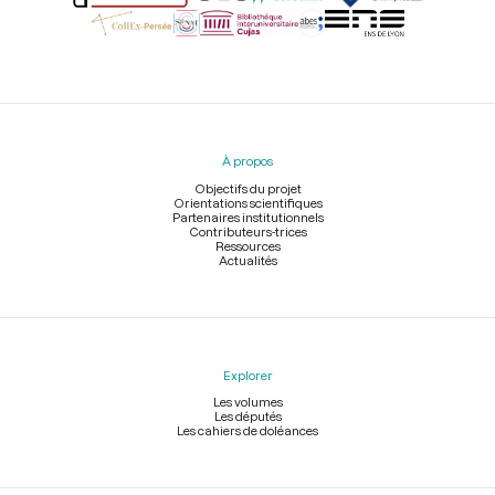
Menu
du
pied
À propos
de
page
Objectifs du projet
Orientations scientifiques
Partenaires institutionnels
Contributeurs-trices
Ressources
Actualités
Explorer
Les volumes
Les députés
Les cahiers de doléances