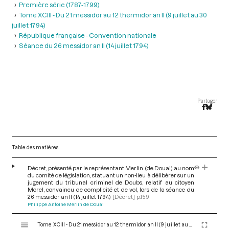
Première série (1787-1799)
Tome XCIII - Du 21 messidor au 12 thermidor an II (9 juillet au 30
juillet 1794)
République française - Convention nationale
Séance du 26 messidor an II (14 juillet 1794)
Partager
Table des matières
Décret, présenté par le représentant Merlin (de Douai) au nom
du comité de législation, statuant un non-lieu à délibérer sur un
jugement du tribunal criminel de Doubs, relatif au citoyen
Morel, convaincu de complicité et de vol, lors de la séance du
26 messidor an II (14 juillet 1794)
[Décret]
p.159
Philippe Antoine Merlin de Douai
V
Tome XCIII - Du 21 messidor au 12 thermidor an II (9 juillet au 30 juillet 1794)
i