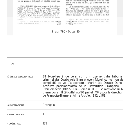
161 sur 780
• Page 159
Infos
61. Non-lieu à délibérer sur un jugement du tribunal
RÉFÉRENCE BIBLIOGRAPHIQUE
criminel du Doubs, relatif au citoyen Morel, convaincu de
complicité de vol (Rapporteur : Merlin (de Douai). Dans :
Archives parlementaires de la Révolution Française —
Première série (1787-1799) — Tome XCIII - Du 21 messidor au 12
thermidor an II (9 juillet au 30 juillet 1794)
, sous la direction
de Françoise Brunel et Aline Alquier. 1982. p. 159.
Français
LANGUE PRINCIPALE
1
NOMBRE DE PAGES
159
PREMIÈRE PAGE