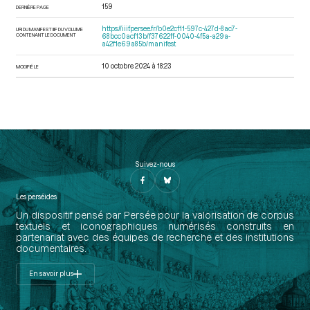
159
DERNIÈRE PAGE
https://iiif.persee.fr/b0e2cf11-597c-427d-8ac7-
URI DU MANIFEST IIIF DU VOLUME
CONTENANT LE DOCUMENT
68bcc0acf13b/f37622ff-0040-4f5a-a29a-
a42f1e69a85b/manifest
10 octobre 2024 à 18:23
MODIFIÉ LE
Suivez-nous
Les perséides
Un dispositif pensé par Persée pour la valorisation de corpus
textuels et iconographiques numérisés construits en
partenariat avec des équipes de recherche et des institutions
documentaires.
En savoir plus