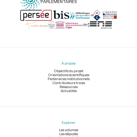
PARLEMENTAIRES
Menu
du
pied
À propos
de
page
Objectifs du projet
Orientations scientifiques
Partenaires institutionnels
Contributeurs-trices
Ressources
Actualités
Explorer
Les volumes
Les députés