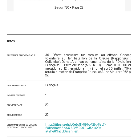
24 sur 780
• Page 22
Infos
39. Décret accordant un secours au citoyen Chocat,
RÉFÉRENCE BIBLIOGRAPHIQUE
volontaire au 1er bataillon de la Creuse (Rapporteur :
Collombel). Dans : Archives parlementaires de la Révolution
Française — Première série (1787-1799) — Tome XCIII - Du 21
messidor au 12 thermidor an II (9 juillet au 30 juillet 1794)
,
sous la direction de Françoise Brunel et Aline Alquier. 1982. p.
22.
Français
LANGUE PRINCIPALE
1
NOMBRE DE PAGES
22
PREMIÈRE PAGE
22
DERNIÈRE PAGE
https://iiif.persee.fr/b0e2cf11-597c-427d-8ac7-
URI DU MANIFEST IIIF DU VOLUME
CONTENANT LE DOCUMENT
68bcc0acf13b/f37622ff-0040-4f5a-a29a-
a42f1e69a85b/manifest