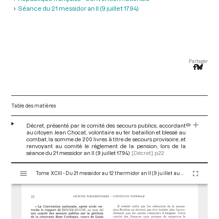
Séance du 21 messidor an II (9 juillet 1794)
Partager
Table des matières
Décret, présenté par le comité des secours publics, accordant
au citoyen Jean Chocat, volontaire au 1er bataillon et blessé au
combat, la somme de 200 livres à titre de secours provisoire, et
renvoyant au comité le réglement de la pension, lors de la
séance du 21 messidor an II (9 juillet 1794)
[Décret]
p.22
V
Tome XCIII - Du 21 messidor au 12 thermidor an II (9 juillet au 30 juillet 1794)
i
s
u
a
l