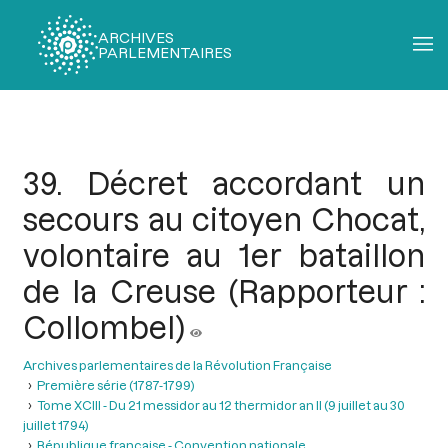
ARCHIVES
PARLEMENTAIRES
Fil
d'Ariane
39. Décret accordant un
secours au citoyen Chocat,
volontaire au 1er bataillon
de la Creuse (Rapporteur :
Collombel)
Archives parlementaires de la Révolution Française
Première série (1787-1799)
Tome XCIII - Du 21 messidor au 12 thermidor an II (9 juillet au 30
juillet 1794)
République française - Convention nationale