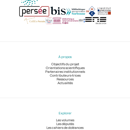
Menu
du
pied
À propos
de
page
Objectifs du projet
Orientations scientifiques
Partenaires institutionnels
Contributeurs-trices
Ressources
Actualités
Explorer
Les volumes
Les députés
Les cahiers de doléances