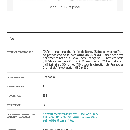
281 sur 780
• Page 279
Infos
22. Agent national du district de Rozoy (Seine-et-Marne). Trait
RÉFÉRENCE BIBLIOGRAPHIQUE
de patriotisme de la commune de Guérard. Dans : Archives
parlementaires de la Révolution Française — Première série
(1787-1799) — Tome XCIII - Du 21 messidor au 12 thermidor an
II (9 juillet au 30 juillet 1794)
, sous la direction de Françoise
Brunel et Aline Alquier. 1982. p. 279.
Français
LANGUE PRINCIPALE
1
NOMBRE DE PAGES
279
PREMIÈRE PAGE
279
DERNIÈRE PAGE
https://iiif.persee.fr/b0e2cf11-597c-427d-8ac7-
URI DU MANIFEST IIIF DU VOLUME
CONTENANT LE DOCUMENT
68bcc0acf13b/f37622ff-0040-4f5a-a29a-
a42f1e69a85b/manifest
10 octobre 2024 à 18:23
MODIFIÉ LE