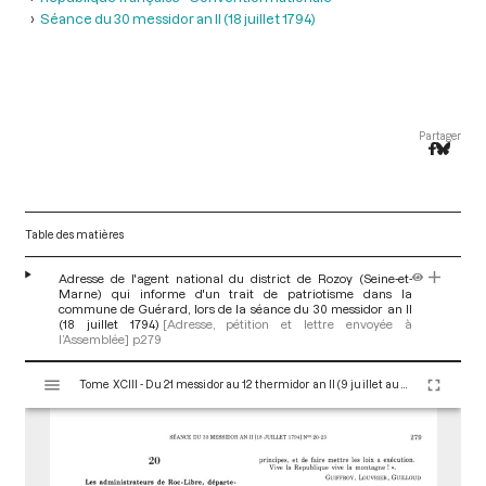
Séance du 30 messidor an II (18 juillet 1794)
Partager
Table des matières
Adresse de l'agent national du district de Rozoy (Seine-et-
Marne) qui informe d'un trait de patriotisme dans la
commune de Guérard, lors de la séance du 30 messidor an II
(18 juillet 1794)
[Adresse, pétition et lettre envoyée à
l’Assemblée]
p.279
V
Tome XCIII - Du 21 messidor au 12 thermidor an II (9 juillet au 30 juillet 1794)
i
s
u
a
l