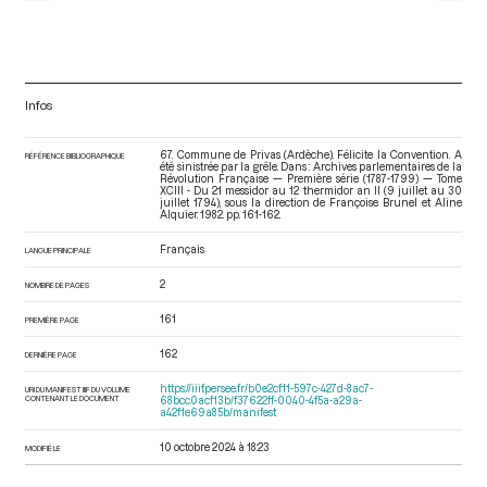
Infos
67. Commune de Privas (Ardèche). Félicite la Convention. A
RÉFÉRENCE BIBLIOGRAPHIQUE
été sinistrée par la grêle. Dans : Archives parlementaires de la
Révolution Française — Première série (1787-1799) — Tome
XCIII - Du 21 messidor au 12 thermidor an II (9 juillet au 30
juillet 1794)
, sous la direction de Françoise Brunel et Aline
Alquier. 1982. pp. 161-162.
Français
LANGUE PRINCIPALE
2
NOMBRE DE PAGES
161
PREMIÈRE PAGE
162
DERNIÈRE PAGE
https://iiif.persee.fr/b0e2cf11-597c-427d-8ac7-
URI DU MANIFEST IIIF DU VOLUME
CONTENANT LE DOCUMENT
68bcc0acf13b/f37622ff-0040-4f5a-a29a-
a42f1e69a85b/manifest
10 octobre 2024 à 18:23
MODIFIÉ LE