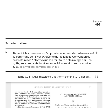
Partager
Table des matières
Renvoi à la commission d'approvisionnement de l'adresse de
la commune de Privat (Ardèche) qui félicite la Convention sur
ses victoires et l'informe que son territoire a été ravagé par une
grêle, en annexe de la séance du 26 messidor an II (14 juillet
1794)
[Renvoi aux comités]
pp.161-162
V
Tome XCIII - Du 21 messidor au 12 thermidor an II (9 juillet au 30 juillet 1794)
i
s
u
a
l
i
s