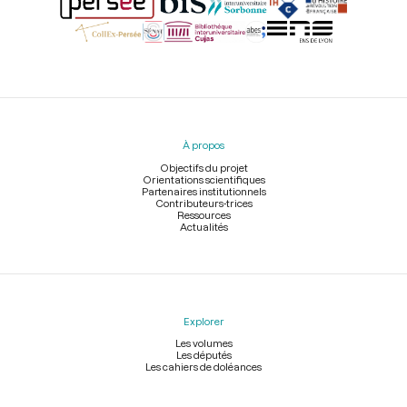
Menu
du
pied
À propos
de
page
Objectifs du projet
Orientations scientifiques
Partenaires institutionnels
Contributeurs-trices
Ressources
Actualités
Explorer
Les volumes
Les députés
Les cahiers de doléances