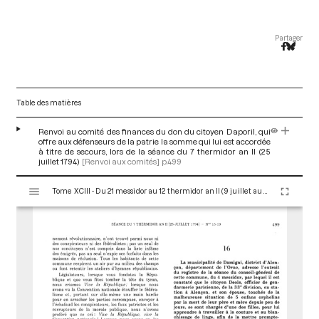
Partager
Table des matières
Renvoi au comité des finances du don du citoyen Daporil, qui
offre aux défenseurs de la patrie la somme qui lui est accordée
à titre de secours, lors de la séance du 7 thermidor an II (25
juillet 1794)
[Renvoi aux comités]
p.499
V
Tome XCIII - Du 21 messidor au 12 thermidor an II (9 juillet au 30 juillet 1794)
i
s
u
a
l
i
s
e
u
r