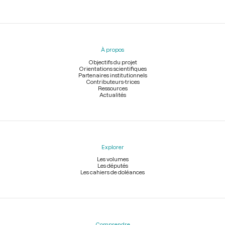
Menu
du
pied
À propos
de
page
Objectifs du projet
Orientations scientifiques
Partenaires institutionnels
Contributeurs-trices
Ressources
Actualités
Explorer
Les volumes
Les députés
Les cahiers de doléances
Comprendre