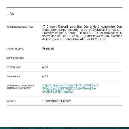
Infos
17. Citoyen Daporil, ex-prêtre. Demande à combattre. Don.
RÉFÉRENCE BIBLIOGRAPHIQUE
Dans : Archives parlementaires de la Révolution Française —
Première série (1787-1799) — Tome XCIII - Du 21 messidor au 12
thermidor an II (9 juillet au 30 juillet 1794)
, sous la direction
de Françoise Brunel et Aline Alquier. 1982. p. 499.
Français
LANGUE PRINCIPALE
1
NOMBRE DE PAGES
499
PREMIÈRE PAGE
499
DERNIÈRE PAGE
https://iiif.persee.fr/b0e2cf11-597c-427d-8ac7-
URI DU MANIFEST IIIF DU VOLUME
CONTENANT LE DOCUMENT
68bcc0acf13b/f37622ff-0040-4f5a-a29a-
a42f1e69a85b/manifest
10 octobre 2024 à 18:23
MODIFIÉ LE