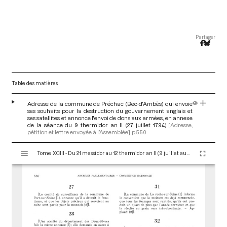
Partager
Table des matières
Adresse de la commune de Préchac (Bec-d'Ambès) qui envoie
ses souhaits pour la destruction du gouvernement anglais et
ses satellites et annonce l'envoi de dons aux armées, en annexe
de la séance du 9 thermidor an II (27 juillet 1794)
[Adresse,
pétition et lettre envoyée à l’Assemblée]
p.550
V
Tome XCIII - Du 21 messidor au 12 thermidor an II (9 juillet au 30 juillet 1794)
i
s
u
a
l
i
s
e