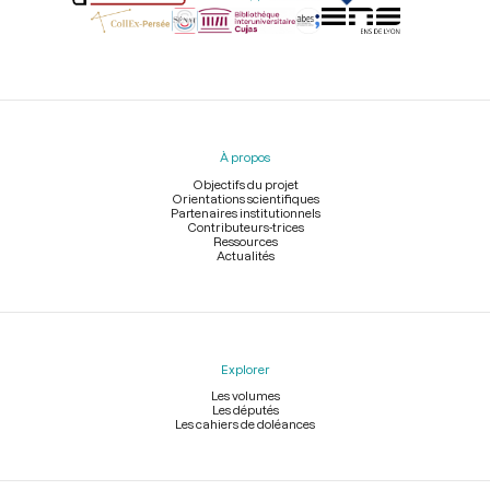
Menu
du
pied
À propos
de
page
Objectifs du projet
Orientations scientifiques
Partenaires institutionnels
Contributeurs-trices
Ressources
Actualités
Explorer
Les volumes
Les députés
Les cahiers de doléances