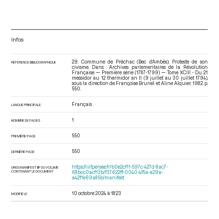
Infos
29. Commune de Préchac (Bec d’Ambès). Proteste de son
RÉFÉRENCE BIBLIOGRAPHIQUE
civisme. Dans : Archives parlementaires de la Révolution
Française — Première série (1787-1799) — Tome XCIII - Du 21
messidor au 12 thermidor an II (9 juillet au 30 juillet 1794)
,
sous la direction de Françoise Brunel et Aline Alquier. 1982. p.
550.
Français
LANGUE PRINCIPALE
1
NOMBRE DE PAGES
550
PREMIÈRE PAGE
550
DERNIÈRE PAGE
https://iiif.persee.fr/b0e2cf11-597c-427d-8ac7-
URI DU MANIFEST IIIF DU VOLUME
CONTENANT LE DOCUMENT
68bcc0acf13b/f37622ff-0040-4f5a-a29a-
a42f1e69a85b/manifest
10 octobre 2024 à 18:23
MODIFIÉ LE