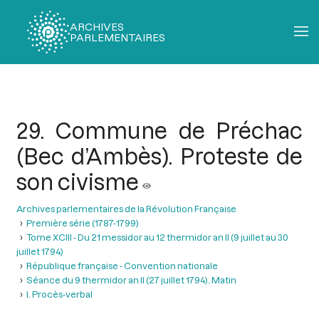
ARCHIVES
PARLEMENTAIRES
Fil
d'Ariane
29. Commune de Préchac
(Bec d’Ambès). Proteste de
son civisme
Archives parlementaires de la Révolution Française
Première série (1787-1799)
Tome XCIII - Du 21 messidor au 12 thermidor an II (9 juillet au 30
juillet 1794)
République française - Convention nationale
Séance du 9 thermidor an II (27 juillet 1794). Matin
I. Procès-verbal