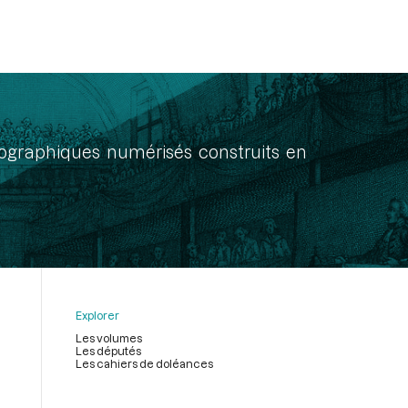
onographiques numérisés construits en
Explorer
Les volumes
Les députés
Les cahiers de doléances