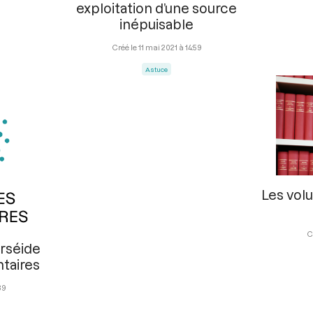
exploitation d’une source
inépuisable
11 mai 2021 à 14:59
Astuce
Les vol
erséide
taires
39