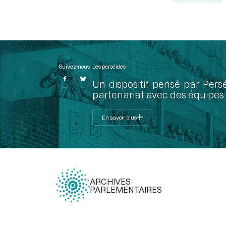
Suivez-nous
Les perséides
Un dispositif pensé par Pers
partenariat avec des équipes 
En savoir plus
ARCHIVES
PARLEMENTAIRES