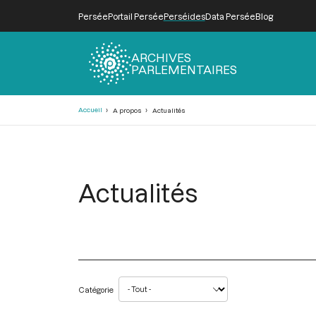
Persée
Portail Persée
Perséides
Data Persée
Blog
ARCHIVES
PARLEMENTAIRES
Fil
Accueil
A propos
Actualités
d'Ariane
Actualités
Catégorie