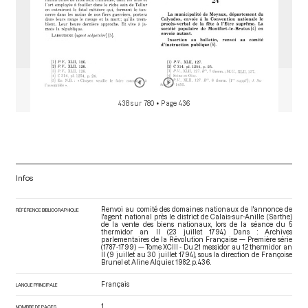
438 sur 780
• Page 436
Infos
Renvoi au comité des domaines nationaux de l'annonce de
RÉFÉRENCE BIBLIOGRAPHIQUE
l'agent national près le district de Calais-sur-Anille (Sarthe)
de la vente des biens nationaux, lors de la séance du 5
thermidor an II (23 juillet 1794). Dans : Archives
parlementaires de la Révolution Française — Première série
(1787-1799) — Tome XCIII - Du 21 messidor au 12 thermidor an
II (9 juillet au 30 juillet 1794)
, sous la direction de Françoise
Brunel et Aline Alquier. 1982. p. 436.
Français
LANGUE PRINCIPALE
1
NOMBRE DE PAGES