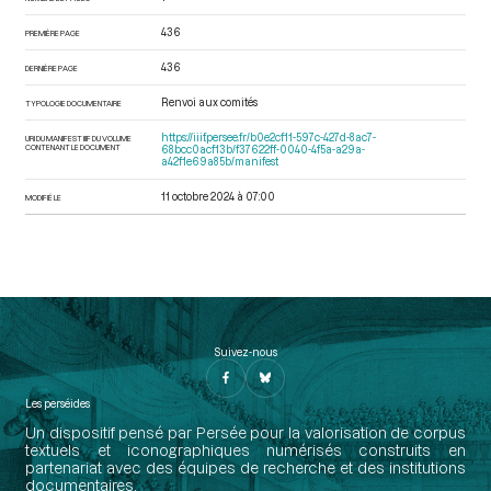
436
PREMIÈRE PAGE
436
DERNIÈRE PAGE
Renvoi aux comités
TYPOLOGIE DOCUMENTAIRE
https://iiif.persee.fr/b0e2cf11-597c-427d-8ac7-
URI DU MANIFEST IIIF DU VOLUME
CONTENANT LE DOCUMENT
68bcc0acf13b/f37622ff-0040-4f5a-a29a-
a42f1e69a85b/manifest
11 octobre 2024 à 07:00
MODIFIÉ LE
Suivez-nous
Les perséides
Un dispositif pensé par Persée pour la valorisation de corpus
textuels et iconographiques numérisés construits en
partenariat avec des équipes de recherche et des institutions
documentaires.