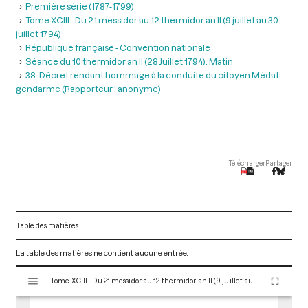
Première série (1787-1799)
Tome XCIII - Du 21 messidor au 12 thermidor an II (9 juillet au 30
juillet 1794)
République française - Convention nationale
Séance du 10 thermidor an II (28 Juillet 1794). Matin
38. Décret rendant hommage à la conduite du citoyen Médat,
gendarme (Rapporteur : anonyme)
Télécharger
Partager
Table des matières
La table des matières ne contient aucune entrée.
V
Tome XCIII - Du 21 messidor au 12 thermidor an II (9 juillet au 30 juillet 1794)
i
s