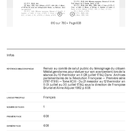
610 sur 780
• Page 608
Infos
Renvoi au comité de salut public du témoignage du citoyen
RÉFÉRENCE BIBLIOGRAPHIQUE
Médat, gendarme, pour statuer sur son avancement, lors de la
séance du 10 thermidor an II (28 juillet 1794). Dans : Archives
parlementaires de la Révolution Française — Première série
(1787-1799) — Tome XCIII - Du 21 messidor au 12 thermidor an
II (9 juillet au 30 juillet 1794)
, sous la direction de Françoise
Brunel et Aline Alquier. 1982. p. 608.
Français
LANGUE PRINCIPALE
1
NOMBRE DE PAGES
608
PREMIÈRE PAGE
608
DERNIÈRE PAGE