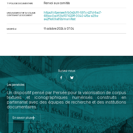
Renvoi aux comités
TYPOLOGIE DOCUMENTAIRE
https://iiif.persee.fr/b0e2cf11-597c-427d-8ac7-
URI DU MANIFEST IIIF DU VOLUME
CONTENANT LE DOCUMENT
68bcc0acf13b/f37622ff-0040-4f5a-a29a-
a42f1e69a85b/manifest
11 octobre 2024 à 07:04
MODIFIÉ LE
Suivez-nous
Les perséides
Un dispositif pensé par Persée pour la valorisation de corpus
textuels et iconographiques numérisés construits en
partenariat avec des équipes de recherche et des institutions
documentaires.
En savoir plus