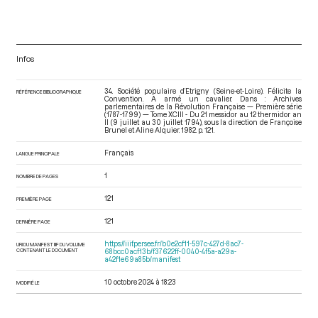
Infos
34. Société populaire d’Etrigny (Seine-et-Loire). Félicite la
RÉFÉRENCE BIBLIOGRAPHIQUE
Convention. A armé un cavalier. Dans : Archives
parlementaires de la Révolution Française — Première série
(1787-1799) — Tome XCIII - Du 21 messidor au 12 thermidor an
II (9 juillet au 30 juillet 1794)
, sous la direction de Françoise
Brunel et Aline Alquier. 1982. p. 121.
Français
LANGUE PRINCIPALE
1
NOMBRE DE PAGES
121
PREMIÈRE PAGE
121
DERNIÈRE PAGE
https://iiif.persee.fr/b0e2cf11-597c-427d-8ac7-
URI DU MANIFEST IIIF DU VOLUME
CONTENANT LE DOCUMENT
68bcc0acf13b/f37622ff-0040-4f5a-a29a-
a42f1e69a85b/manifest
10 octobre 2024 à 18:23
MODIFIÉ LE