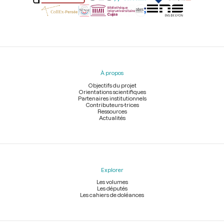
Menu
du
pied
À propos
de
page
Objectifs du projet
Orientations scientifiques
Partenaires institutionnels
Contributeurs-trices
Ressources
Actualités
Explorer
Les volumes
Les députés
Les cahiers de doléances