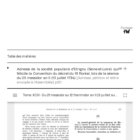
Partager
Table des matières
Adresse de la société populaire d'Etrigny (Seine-et-Loire) qui
félicite la Convention du décret du 18 floréal, lors de la séance
du 25 messidor an II (13 juillet 1794)
[Adresse, pétition et lettre
envoyée à l’Assemblée]
p.121
V
Tome XCIII - Du 21 messidor au 12 thermidor an II (9 juillet au 30 juillet 1794)
i
s
u
a
l
i
s
e