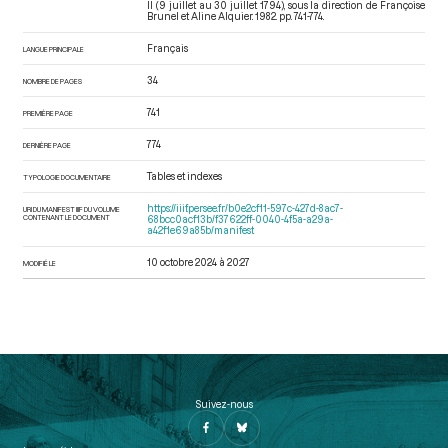
II (9 juillet au 30 juillet 1794)
, sous la direction de Françoise
Brunel et Aline Alquier. 1982. pp. 741-774.
Français
LANGUE PRINCIPALE
34
NOMBRE DE PAGES
741
PREMIÈRE PAGE
774
DERNIÈRE PAGE
Tables et indexes
TYPOLOGIE DOCUMENTAIRE
https://iiif.persee.fr/b0e2cf11-597c-427d-8ac7-
URI DU MANIFEST IIIF DU VOLUME
CONTENANT LE DOCUMENT
68bcc0acf13b/f37622ff-0040-4f5a-a29a-
a42f1e69a85b/manifest
10 octobre 2024 à 20:27
MODIFIÉ LE
Suivez-nous