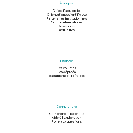
À propos
de
page
Objectifs du projet
Orientations scientifiques
Partenaires institutionnels
Contributeurs-trices
Ressources
Actualités
Explorer
Les volumes
Les députés
Les cahiers de doléances
Comprendre
Comprendre le corpus
Aide à l'exploration
Foire aux questions