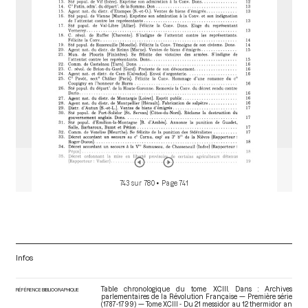
r
743 sur 780
• Page 741
Infos
Table chronologique du tome XCIII. Dans : Archives
RÉFÉRENCE BIBLIOGRAPHIQUE
parlementaires de la Révolution Française — Première série
(1787-1799) — Tome XCIII - Du 21 messidor au 12 thermidor an