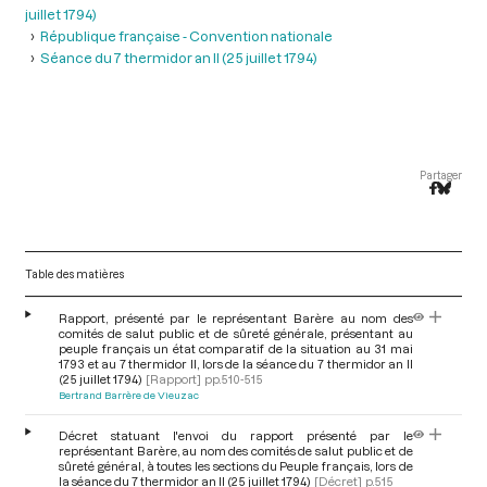
juillet 1794)
République française - Convention nationale
Séance du 7 thermidor an II (25 juillet 1794)
Partager
Table des matières
Rapport, présenté par le représentant Barère au nom des
comités de salut public et de sûreté générale, présentant au
peuple français un état comparatif de la situation au 31 mai
1793 et au 7 thermidor II, lors de la séance du 7 thermidor an II
(25 juillet 1794)
[Rapport]
pp.510-515
Bertrand Barrère de Vieuzac
Décret statuant l'envoi du rapport présenté par le
représentant Barère, au nom des comités de salut public et de
sûreté général, à toutes les sections du Peuple français, lors de
la séance du 7 thermidor an II (25 juillet 1794)
[Décret]
p.515