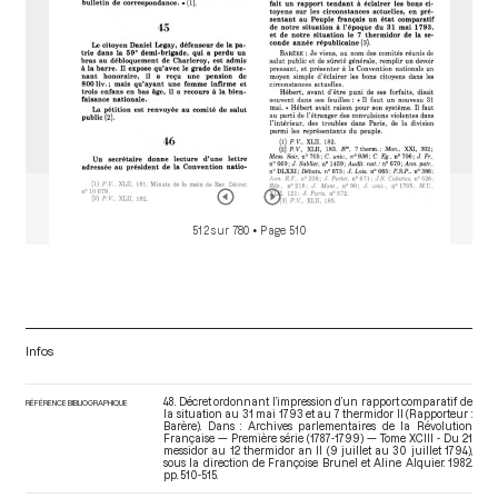
512 sur 780
• Page 510
Infos
48. Décret ordonnant l’impression d’un rapport comparatif de
RÉFÉRENCE BIBLIOGRAPHIQUE
la situation au 31 mai 1793 et au 7 thermidor II (Rapporteur :
Barère). Dans : Archives parlementaires de la Révolution
Française — Première série (1787-1799) — Tome XCIII - Du 21
messidor au 12 thermidor an II (9 juillet au 30 juillet 1794)
,
sous la direction de Françoise Brunel et Aline Alquier. 1982.
pp. 510-515.