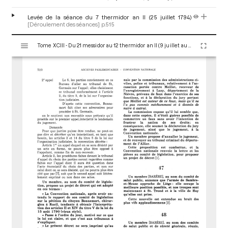
Levée de la séance du 7 thermidor an II (25 juillet 1794)
[Déroulement des séances]
p.515
V
Tome XCIII - Du 21 messidor au 12 thermidor an II (9 juillet au 30 juillet 1794)
i
s
u
a
l
i
s
e
u
r
M
i
r
a
d
o
r