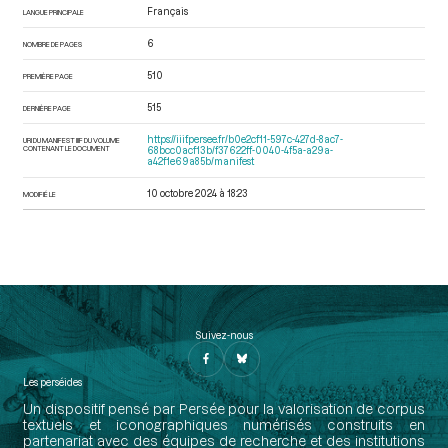
Français
LANGUE PRINCIPALE
6
NOMBRE DE PAGES
510
PREMIÈRE PAGE
515
DERNIÈRE PAGE
https://iiif.persee.fr/b0e2cf11-597c-427d-8ac7-
URI DU MANIFEST IIIF DU VOLUME
CONTENANT LE DOCUMENT
68bcc0acf13b/f37622ff-0040-4f5a-a29a-
a42f1e69a85b/manifest
10 octobre 2024 à 18:23
MODIFIÉ LE
Suivez-nous
Les perséides
Un dispositif pensé par Persée pour la valorisation de corpus
textuels et iconographiques numérisés construits en
partenariat avec des équipes de recherche et des institutions