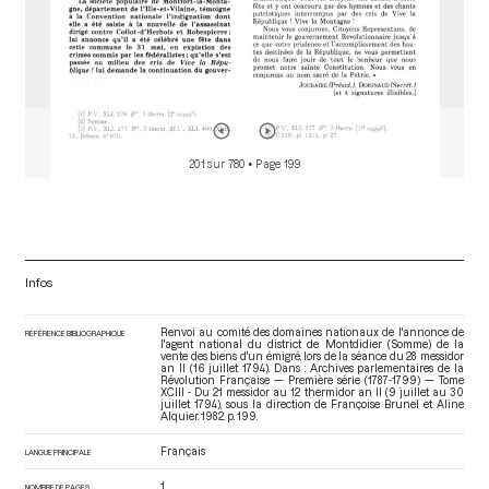
201 sur 780
• Page 199
Infos
Renvoi au comité des domaines nationaux de l'annonce de
RÉFÉRENCE BIBLIOGRAPHIQUE
l'agent national du district de Montdidier (Somme) de la
vente des biens d'un émigré, lors de la séance du 28 messidor
an II (16 juillet 1794). Dans : Archives parlementaires de la
Révolution Française — Première série (1787-1799) — Tome
XCIII - Du 21 messidor au 12 thermidor an II (9 juillet au 30
juillet 1794)
, sous la direction de Françoise Brunel et Aline
Alquier. 1982. p. 199.
Français
LANGUE PRINCIPALE
1
NOMBRE DE PAGES