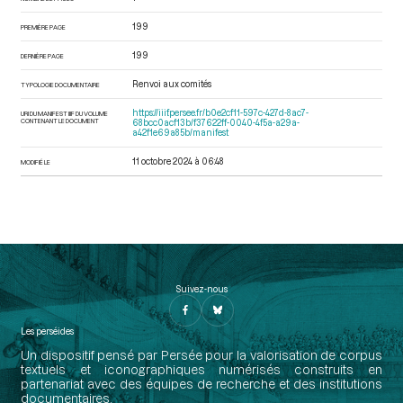
199
PREMIÈRE PAGE
199
DERNIÈRE PAGE
Renvoi aux comités
TYPOLOGIE DOCUMENTAIRE
https://iiif.persee.fr/b0e2cf11-597c-427d-8ac7-
URI DU MANIFEST IIIF DU VOLUME
CONTENANT LE DOCUMENT
68bcc0acf13b/f37622ff-0040-4f5a-a29a-
a42f1e69a85b/manifest
11 octobre 2024 à 06:48
MODIFIÉ LE
Suivez-nous
Les perséides
Un dispositif pensé par Persée pour la valorisation de corpus
textuels et iconographiques numérisés construits en
partenariat avec des équipes de recherche et des institutions
documentaires.