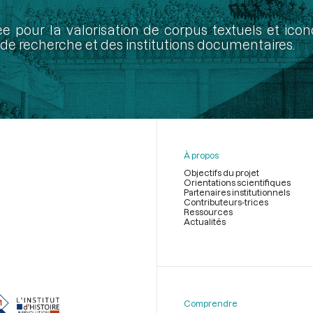
ée pour la valorisation de corpus textuels et ic
de recherche et des institutions documentaires.
À propos
Objectifs du projet
Orientations scientifiques
Partenaires institutionnels
Contributeurs-trices
Ressources
Actualités
Menu
du
pied
de
Comprendre