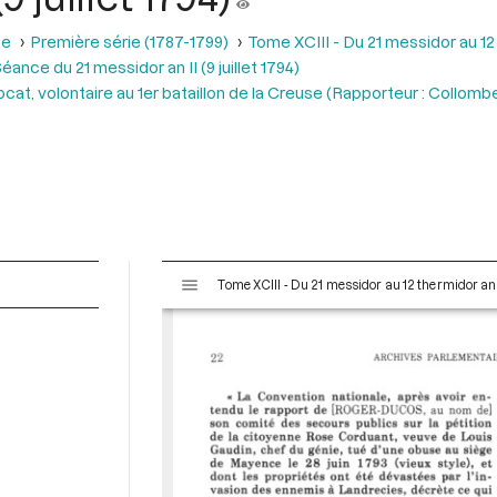
se
Première série (1787-1799)
Tome XCIII - Du 21 messidor au 12 th
éance du 21 messidor an II (9 juillet 1794)
at, volontaire au 1er bataillon de la Creuse (Rapporteur : Collombe
V
Tome XCIII - Du 21 messidor au 12 thermidor an II 
i
s
u
a
l
i
s
e
u