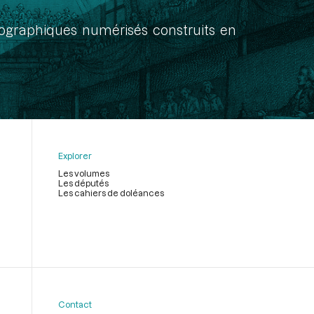
onographiques numérisés construits en
Explorer
Les volumes
Les députés
Les cahiers de doléances
Contact