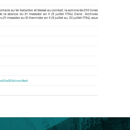
ontaire au 1er bataillon et blessé au combat, la somme de 200 livres
de la séance du 21 messidor an II (9 juillet 1794). Dans : Archives
1 messidor au 12 thermidor an II (9 juillet au 30 juillet 1794)
, sous
2f1e69a85b/manifest