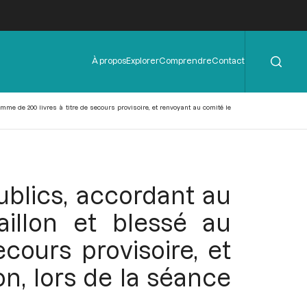
Rechercher
Menu
À propos
Explorer
Comprendre
Contact
de
l'en-
tête
mme de 200 livres à titre de secours provisoire, et renvoyant au comité le
ublics, accordant au
aillon et blessé au
cours provisoire, et
n, lors de la séance