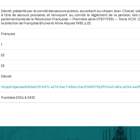
Décret, présenté par le comité des secours publics, accordant au citoyen Jean Chocat, vol
à titre de secours provisoire, et renvoyant au comité le réglement de la pension, lors 
parlementaires de la Révolution Française — Première série (1787-1799) — Tome XCIII - Du 2
la direction de Françoise Brunel et Aline Alquier. 1982. p. 22.
Français
1
22
22
Décret
https://iiif.persee.fr/b0e2cf11-597c-427d-8ac7-68bcc0acf13b/f37622ff-0040-4f5a-a29a-a4
11 octobre 2024 à 06:12