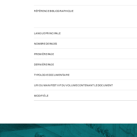
RÉFÉRENCE BIBLIOGRAPHIQUE
LANGUE PRINCIPALE
NOMBRE DE PAGES
PREMIÈRE PAGE
DERNIÈRE PAGE
TYPOLOGIE DOCUMENTAIRE
URI DU MANIFEST IIIF DU VOLUME CONTENANT LE DOCUMENT
MODIFIÉ LE