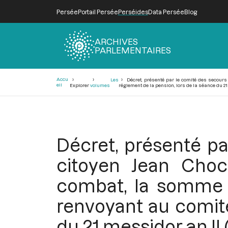
Persée
Portail Persée
Perséides
Data Persée
Blog
ARCHIVES
PARLEMENTAIRES
Fil
Accu
Les
Décret, présenté par le comité des secours 
d'Ariane
eil
Explorer
volumes
réglement de la pension, lors de la séance du 21 m
Décret, présenté pa
citoyen Jean Choca
combat, la somme de
renvoyant au comité
du 21 messidor an II (