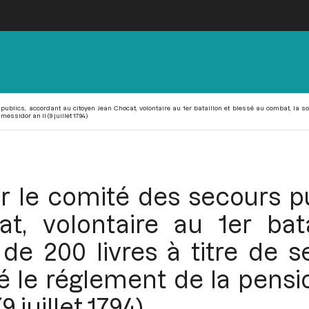
publics, accordant au citoyen Jean Chocat, volontaire au 1er bataillon et blessé au combat, la so
essidor an II (9 juillet 1794)
r le comité des secours p
t, volontaire au 1er bat
 200 livres à titre de se
 le réglement de la pensio
9 juillet 1794)