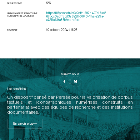
126
DERNIÈRE PAGE
https://iiif.persee.fr/b0e2cf11-597c-427d-8ac7-
URI DU MANIFEST IIIF DU VOLUME
CONTENANT LE DOCUMENT
68bcc0acf13b/f37622ff-0040-4f5a-a29a-
a42f1e69a85b/manifest
10 octobre 2024 à 18:23
MODIFIÉ LE
Suivez-nous
Les perséides
Un dispositif pensé par Persée pour la valorisation de corpus
textuels et iconographiques numérisés construits en
partenariat avec des équipes de recherche et des institutions
documentaires.
En savoir plus