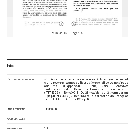
128 sur 780
• Page 126
Infos
53. Décret ordonnant la délivrance à la citoyenne Broust
RÉFÉRENCE BIBLIOGRAPHIQUE
d’une reconnaissance de liquidation de l’office de notaire de
son mari. (Rapporteur : Ruelle). Dans : Archives
parlementaires de la Révolution Française — Première série
(1787-1799) — Tome XCIII - Du 21 messidor au 12 thermidor an
II (9 juillet au 30 juillet 1794)
, sous la direction de Françoise
Brunel et Aline Alquier. 1982. p. 126.
Français
LANGUE PRINCIPALE
1
NOMBRE DE PAGES
126
PREMIÈRE PAGE