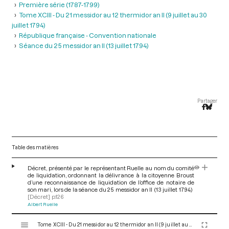
Première série (1787-1799)
Tome XCIII - Du 21 messidor au 12 thermidor an II (9 juillet au 30
juillet 1794)
République française - Convention nationale
Séance du 25 messidor an II (13 juillet 1794)
Partager
Table des matières
Décret, présenté par le représentant Ruelle au nom du comité
de liquidation, ordonnant la délivrance à la citoyenne Broust
d’une reconnaissance de liquidation de l’office de notaire de
son mari, lors de la séance du 25 messidor an II (13 juillet 1794)
[Décret]
p.126
Albert Ruelle
V
Tome XCIII - Du 21 messidor au 12 thermidor an II (9 juillet au 30 juillet 1794)
i