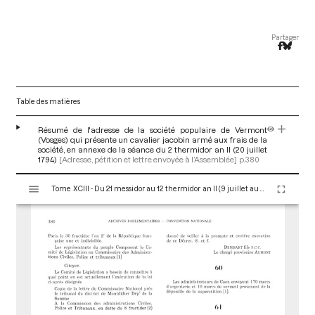
Partager
Table des matières
Résumé de l'adresse de la société populaire de Vermont
(Vosges) qui présente un cavalier jacobin armé aux frais de la
société, en annexe de la séance du 2 thermidor an II (20 juillet
1794)
[Adresse, pétition et lettre envoyée à l’Assemblée]
p.380
V
Tome XCIII - Du 21 messidor au 12 thermidor an II (9 juillet au 30 juillet 1794)
i
s
u
a
l
i
s
e
u
r