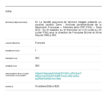
Infos
61. La Société populaire de Vermont (Vosges) présente un
RÉFÉRENCE BIBLIOGRAPHIQUE
cavalier jacobin. Dans : Archives parlementaires de la
Révolution Française — Première série (1787-1799) — Tome
XCIII - Du 21 messidor au 12 thermidor an II (9 juillet au 30
juillet 1794)
, sous la direction de Françoise Brunel et Aline
Alquier. 1982. p. 380.
Français
LANGUE PRINCIPALE
1
NOMBRE DE PAGES
380
PREMIÈRE PAGE
380
DERNIÈRE PAGE
https://iiif.persee.fr/b0e2cf11-597c-427d-8ac7-
URI DU MANIFEST IIIF DU VOLUME
CONTENANT LE DOCUMENT
68bcc0acf13b/f37622ff-0040-4f5a-a29a-
a42f1e69a85b/manifest
10 octobre 2024 à 18:23
MODIFIÉ LE