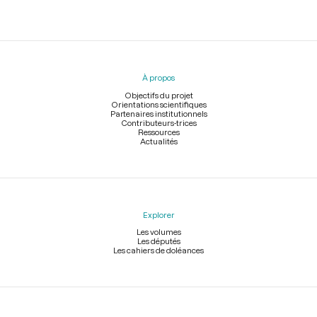
Menu
du
pied
À propos
de
page
Objectifs du projet
Orientations scientifiques
Partenaires institutionnels
Contributeurs-trices
Ressources
Actualités
Explorer
Les volumes
Les députés
Les cahiers de doléances