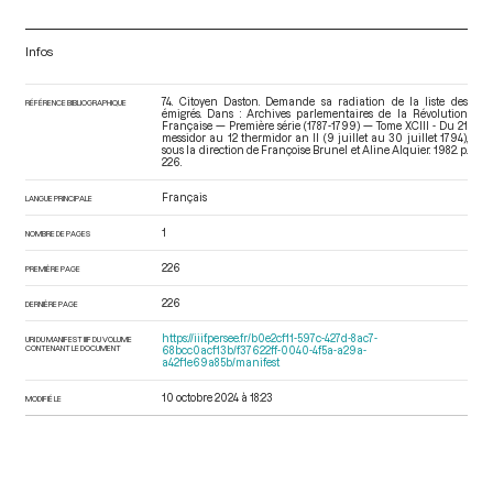
Infos
74. Citoyen Daston. Demande sa radiation de la liste des
RÉFÉRENCE BIBLIOGRAPHIQUE
émigrés. Dans : Archives parlementaires de la Révolution
Française — Première série (1787-1799) — Tome XCIII - Du 21
messidor au 12 thermidor an II (9 juillet au 30 juillet 1794)
,
sous la direction de Françoise Brunel et Aline Alquier. 1982. p.
226.
Français
LANGUE PRINCIPALE
1
NOMBRE DE PAGES
226
PREMIÈRE PAGE
226
DERNIÈRE PAGE
https://iiif.persee.fr/b0e2cf11-597c-427d-8ac7-
URI DU MANIFEST IIIF DU VOLUME
CONTENANT LE DOCUMENT
68bcc0acf13b/f37622ff-0040-4f5a-a29a-
a42f1e69a85b/manifest
10 octobre 2024 à 18:23
MODIFIÉ LE