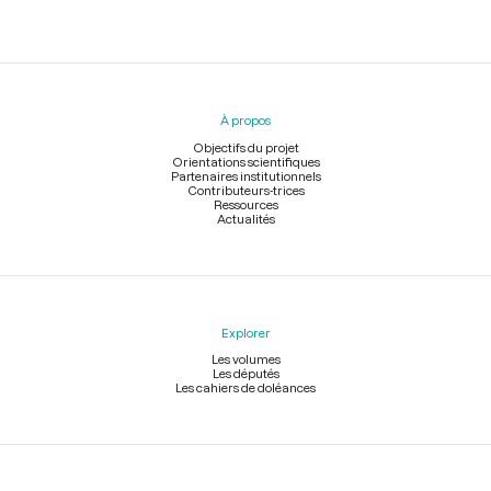
Menu
du
pied
À propos
de
page
Objectifs du projet
Orientations scientifiques
Partenaires institutionnels
Contributeurs-trices
Ressources
Actualités
Explorer
Les volumes
Les députés
Les cahiers de doléances