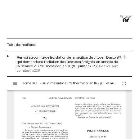
Partager
Table des matières
Renvoi au comité de législation de la pétition du citoyen Daston
qui demande sa radiation des listes des émigrés, en annexe de
la séance du 28 messidor an II (16 juillet 1794)
[Renvoi aux
comités]
p.226
V
Tome XCIII - Du 21 messidor au 12 thermidor an II (9 juillet au 30 juillet 1794)
i
s
u
a
l
i
s
e
u
r