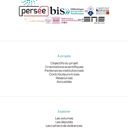
Menu
du
pied
À propos
de
page
Objectifs du projet
Orientations scientifiques
Partenaires institutionnels
Contributeurs-trices
Ressources
Actualités
Explorer
Les volumes
Les députés
Les cahiers de doléances