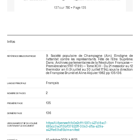
137 sur 780
• Page 135
Infos
9. Société populaire de Champagne (Ain). S’indigne de
RÉFÉRENCE BIBLIOGRAPHIQUE
l’attentat contre les représentants. Fête de l’Etre Suprême.
Dans : Archives parlementaires de la Révolution Française —
Première série (1787-1799) — Tome XCIII - Du 21 messidor au 12
thermidor an II (9 juillet au 30 juillet 1794)
, sous la direction
de Françoise Brunel et Aline Alquier. 1982. pp. 135-136.
Français
LANGUE PRINCIPALE
2
NOMBRE DE PAGES
135
PREMIÈRE PAGE
136
DERNIÈRE PAGE
https://iiif.persee.fr/b0e2cf11-597c-427d-8ac7-
URI DU MANIFEST IIIF DU VOLUME
CONTENANT LE DOCUMENT
68bcc0acf13b/f37622ff-0040-4f5a-a29a-
a42f1e69a85b/manifest
10 octobre 2024 à 18:23
MODIFIÉ LE