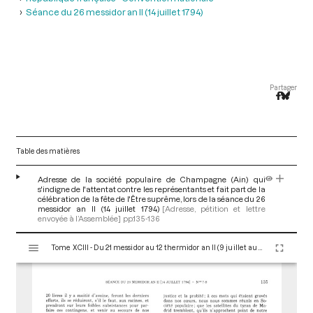
Séance du 26 messidor an II (14 juillet 1794)
Partager
Table des matières
Adresse de la société populaire de Champagne (Ain) qui
s'indigne de l'attentat contre les représentants et fait part de la
célébration de la fête de l'Être suprême, lors de la séance du 26
messidor an II (14 juillet 1794)
[Adresse, pétition et lettre
envoyée à l’Assemblée]
pp.135-136
V
Tome XCIII - Du 21 messidor au 12 thermidor an II (9 juillet au 30 juillet 1794)
i
s
u
a
l