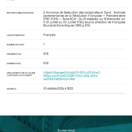
2. Annonce de l’exécution des conspirateurs. Dans : Archives
RÉFÉRENCE BIBLIOGRAPHIQUE
parlementaires de la Révolution Française — Première série
(1787-1799) — Tome XCIII - Du 21 messidor au 12 thermidor an
II (9 juillet au 30 juillet 1794)
, sous la direction de Françoise
Brunel et Aline Alquier. 1982. p. 616.
Français
LANGUE PRINCIPALE
1
NOMBRE DE PAGES
616
PREMIÈRE PAGE
616
DERNIÈRE PAGE
https://iiif.persee.fr/b0e2cf11-597c-427d-8ac7-
URI DU MANIFEST IIIF DU VOLUME
CONTENANT LE DOCUMENT
68bcc0acf13b/f37622ff-0040-4f5a-a29a-
a42f1e69a85b/manifest
10 octobre 2024 à 18:23
MODIFIÉ LE
Suivez-nous