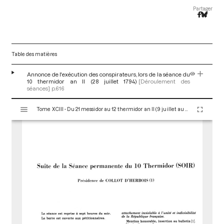
Partager
Table des matières
Annonce de l'exécution des conspirateurs, lors de la séance du
10 thermidor an II (28 juillet 1794)
[Déroulement des
séances]
p.616
V
Tome XCIII - Du 21 messidor au 12 thermidor an II (9 juillet au 30 juillet 1794)
i
s
u
a
l
i
s
e
u
r
M
i