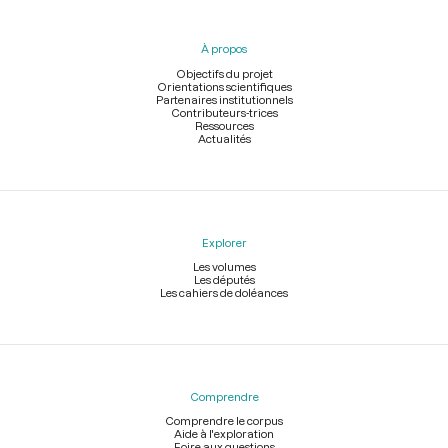
du
pied
À propos
de
page
Objectifs du projet
Orientations scientifiques
Partenaires institutionnels
Contributeurs-trices
Ressources
Actualités
Explorer
Les volumes
Les députés
Les cahiers de doléances
Comprendre
Comprendre le corpus
Aide à l'exploration
Foire aux questions