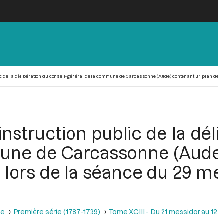
c de la délibération du conseil-général de la commune de Carcassonne (Aude) contenant un plan de fêt
nstruction public de la dél
une de Carcassonne (Aude
lors de la séance du 29 mess
se
Première série (1787-1799)
Tome XCIII - Du 21 messidor au 12 th