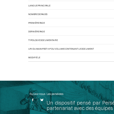
LANGUE PRINCIPALE
NOMBRE DE PAGES
PREMIÈRE PAGE
DERNIÈRE PAGE
TYPOLOGIE DOCUMENTAIRE
URI DU MANIFEST IIIF DU VOLUME CONTENANT LE DOCUMENT
MODIFIÉ LE
Suivez-nous
Les perséides
Un dispositif pensé par Pers
partenariat avec des équipes 