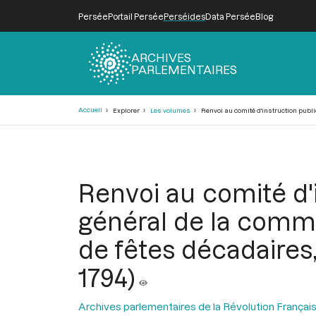
Persée
Portail Persée
Perséides
Data Persée
Blog
ARCHIVES
PARLEMENTAIRES
Fil
Accueil
Explorer
Les volumes
Renvoi au comité d'instruction publi
d'Ariane
Renvoi au comité d'i
général de la comm
de fêtes décadaires, 
1794)
Archives parlementaires de la Révolution Françai