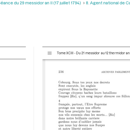
éance du 29 messidor an II (17 juillet 1794)
8. Agent national de 
V
Tome XCIII - Du 21 messidor au 12 thermidor an II 
i
s
u
a
l
i
s
e
u
r
M
i
r