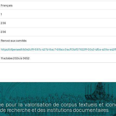
Français
1
236
236
Renvoi aux comités
https://iiif.persee.fr/b0e2cf11-597c-427d-8ac7-68bcc0acf13b/f37622ff-0040-4f5a-a29a-a4
11 octobre 2024 à 06:52
ée pour la valorisation de corpus textuels et ic
de recherche et des institutions documentaires.