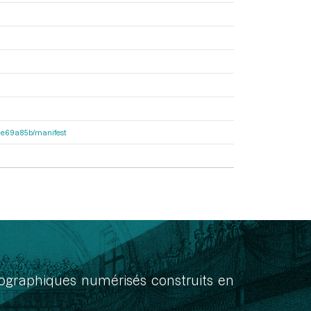
2f1e69a85b/manifest
onographiques numérisés construits en