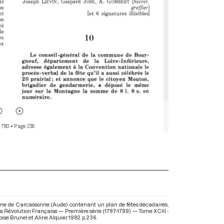
 780
• Page 236
mune de Carcassonne (Aude) contenant un plan de fêtes décadaires,
e la Révolution Française — Première série (1787-1799) — Tome XCIII -
oise Brunel et Aline Alquier. 1982. p. 236.