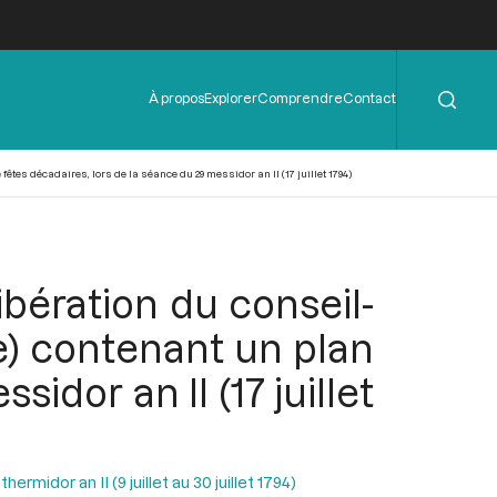
Rechercher
Menu
À propos
Explorer
Comprendre
Contact
de
l'en-
tête
es décadaires, lors de la séance du 29 messidor an II (17 juillet 1794)
ibération du conseil-
) contenant un plan
idor an II (17 juillet
ermidor an II (9 juillet au 30 juillet 1794)