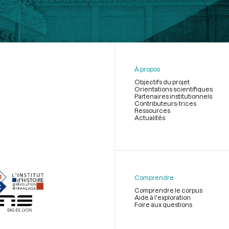
À propos
Objectifs du projet
Orientations scientifiques
Partenaires institutionnels
Contributeurs-trices
Ressources
Actualités
Menu
du
pied
de
Comprendre
page
Comprendre le corpus
Aide à l'exploration
Foire aux questions