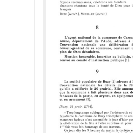
a
d
o
r