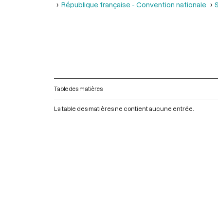
République française - Convention nationale
S
Table des matières
La table des matières ne contient aucune entrée.