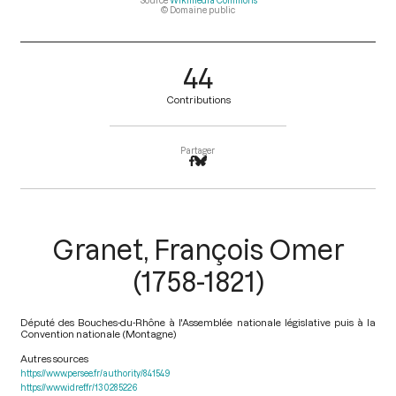
Source
Wikimédia Commons
© Domaine public
44
Contributions
Partager
Granet, François Omer
(1758-1821)
Député des Bouches-du-Rhône à l'Assemblée nationale législative puis à la
Convention nationale (Montagne)
Autres sources
https://www.persee.fr/authority/841549
https://www.idref.fr/130285226