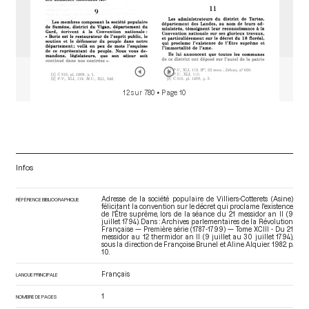
12 sur 780
• Page 10
Infos
Adresse de la société populaire de Villiers-Cotterets (Asine)
RÉFÉRENCE BIBLIOGRAPHIQUE
félicitant la convention sur le décret qui proclame l'existence
de l'Être suprême, lors de la séance du 21 messidor an II (9
juillet 1794). Dans : Archives parlementaires de la Révolution
Française — Première série (1787-1799) — Tome XCIII - Du 21
messidor au 12 thermidor an II (9 juillet au 30 juillet 1794)
,
sous la direction de Françoise Brunel et Aline Alquier. 1982. p.
10.
Français
LANGUE PRINCIPALE
1
NOMBRE DE PAGES