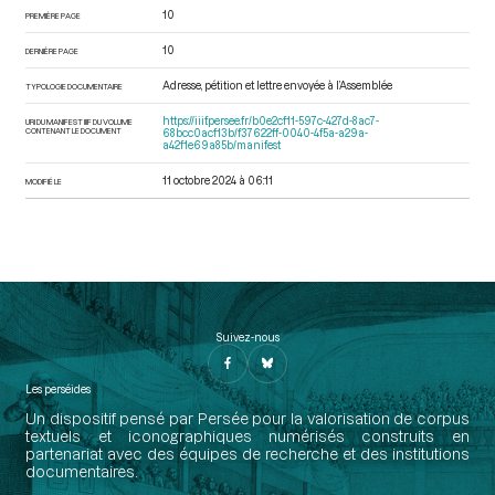
10
PREMIÈRE PAGE
10
DERNIÈRE PAGE
Adresse, pétition et lettre envoyée à l’Assemblée
TYPOLOGIE DOCUMENTAIRE
https://iiif.persee.fr/b0e2cf11-597c-427d-8ac7-
URI DU MANIFEST IIIF DU VOLUME
CONTENANT LE DOCUMENT
68bcc0acf13b/f37622ff-0040-4f5a-a29a-
a42f1e69a85b/manifest
11 octobre 2024 à 06:11
MODIFIÉ LE
Suivez-nous
Les perséides
Un dispositif pensé par Persée pour la valorisation de corpus
textuels et iconographiques numérisés construits en
partenariat avec des équipes de recherche et des institutions
documentaires.