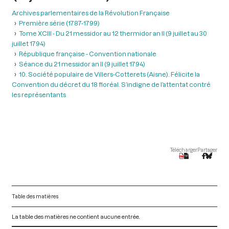
Archives parlementaires de la Révolution Française
Première série (1787-1799)
Tome XCIII - Du 21 messidor au 12 thermidor an II (9 juillet au 30
juillet 1794)
République française - Convention nationale
Séance du 21 messidor an II (9 juillet 1794)
10. Société populaire de Villers-Cotterets (Aisne). Félicite la
Convention du décret du 18 floréal. S’indigne de l’attentat contré
les représentants
Télécharger
Partager
Table des matières
La table des matières ne contient aucune entrée.