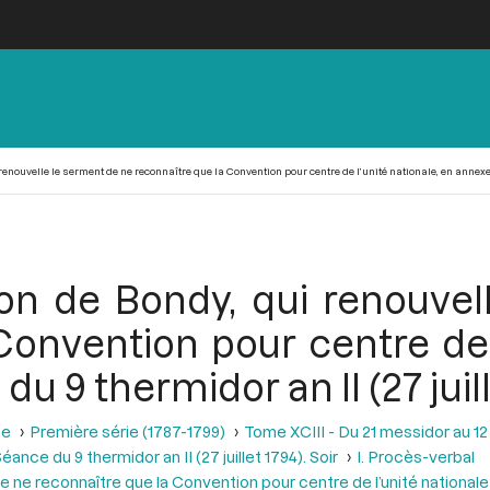
enouvelle le serment de ne reconnaître que la Convention pour centre de l’unité nationale, en annexe de
ion de Bondy, qui renouvel
Convention pour centre de l
u 9 thermidor an II (27 juill
se
Première série (1787-1799)
Tome XCIII - Du 21 messidor au 12 th
éance du 9 thermidor an II (27 juillet 1794). Soir
I. Procès-verbal
e ne reconnaître que la Convention pour centre de l’unité nationale