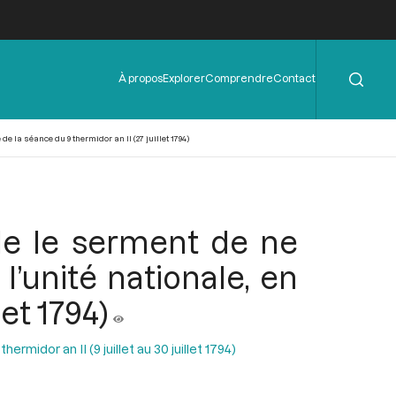
Rechercher
Menu
À propos
Explorer
Comprendre
Contact
de
l'en-
tête
 la séance du 9 thermidor an II (27 juillet 1794)
le le serment de ne
’unité nationale, en
et 1794)
ermidor an II (9 juillet au 30 juillet 1794)