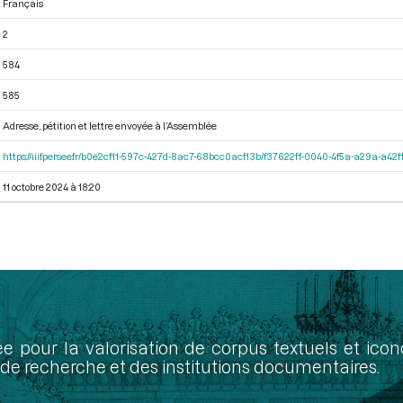
Français
2
584
585
Adresse, pétition et lettre envoyée à l’Assemblée
https://iiif.persee.fr/b0e2cf11-597c-427d-8ac7-68bcc0acf13b/f37622ff-0040-4f5a-a29a-a4
11 octobre 2024 à 18:20
ée pour la valorisation de corpus textuels et ic
de recherche et des institutions documentaires.