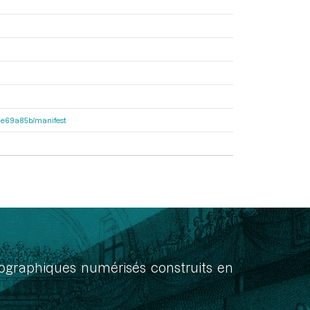
2f1e69a85b/manifest
onographiques numérisés construits en