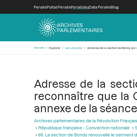
Persée
Portail Persée
Perséides
Data Persée
Blog
ARCHIVES
PARLEMENTAIRES
Fil
Accueil
Explorer
Les volumes
Adresse de la section de Bondy, qui r
d'Ariane
Adresse de la sect
reconnaître que la 
annexe de la séance d
Archives parlementaires de la Révolution Françai
République française - Convention nationale
S
68. La section de Bondy renouvelle le serment d