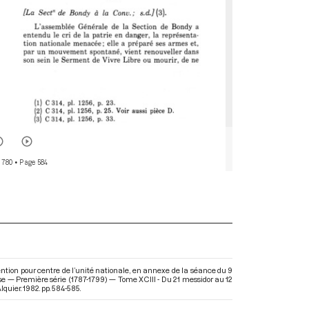
 780
• Page 584
ntion pour centre de l’unité nationale, en annexe de la séance du 9
ise — Première série (1787-1799) — Tome XCIII - Du 21 messidor au 12
lquier. 1982. pp. 584-585.