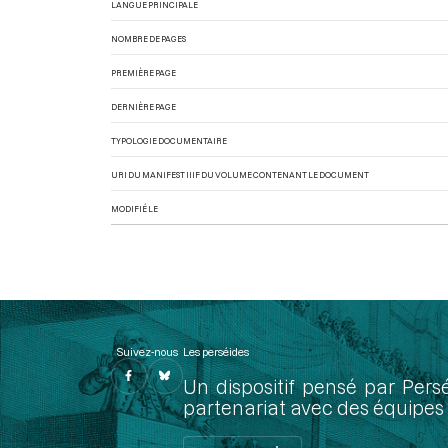
LANGUE PRINCIPALE
NOMBRE DE PAGES
PREMIÈRE PAGE
DERNIÈRE PAGE
TYPOLOGIE DOCUMENTAIRE
URI DU MANIFEST IIIF DU VOLUME CONTENANT LE DOCUMENT
MODIFIÉ LE
Suivez-nous
Les perséides
Un dispositif pensé par Pers
partenariat avec des équipes 