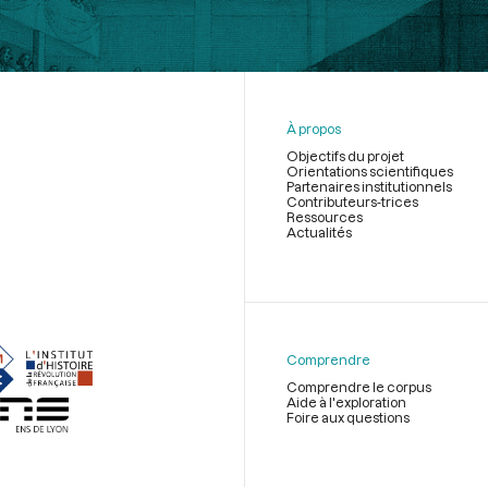
À propos
Objectifs du projet
Orientations scientifiques
Partenaires institutionnels
Contributeurs-trices
Ressources
Actualités
Menu
du
pied
de
Comprendre
page
Comprendre le corpus
Aide à l'exploration
Foire aux questions