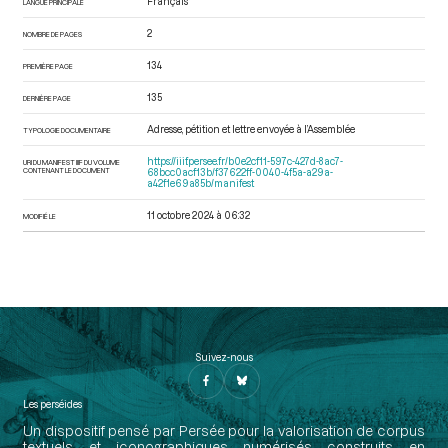
Français
LANGUE PRINCIPALE
2
NOMBRE DE PAGES
134
PREMIÈRE PAGE
135
DERNIÈRE PAGE
Adresse, pétition et lettre envoyée à l’Assemblée
TYPOLOGIE DOCUMENTAIRE
https://iiif.persee.fr/b0e2cf11-597c-427d-8ac7-
URI DU MANIFEST IIIF DU VOLUME
CONTENANT LE DOCUMENT
68bcc0acf13b/f37622ff-0040-4f5a-a29a-
a42f1e69a85b/manifest
11 octobre 2024 à 06:32
MODIFIÉ LE
Suivez-nous
Les perséides
Un dispositif pensé par Persée pour la valorisation de corpus
textuels et iconographiques numérisés construits en