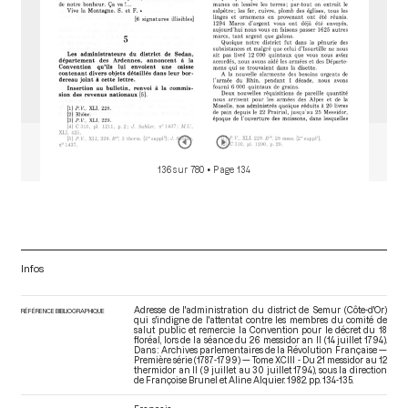
136 sur 780
• Page 134
Infos
Adresse de l'administration du district de Semur (Côte-d'Or)
RÉFÉRENCE BIBLIOGRAPHIQUE
qui s'indigne de l'attentat contre les membres du comité de
salut public et remercie la Convention pour le décret du 18
floréal, lors de la séance du 26 messidor an II (14 juillet 1794).
Dans : Archives parlementaires de la Révolution Française —
Première série (1787-1799) — Tome XCIII - Du 21 messidor au 12
thermidor an II (9 juillet au 30 juillet 1794)
, sous la direction
de Françoise Brunel et Aline Alquier. 1982. pp. 134-135.