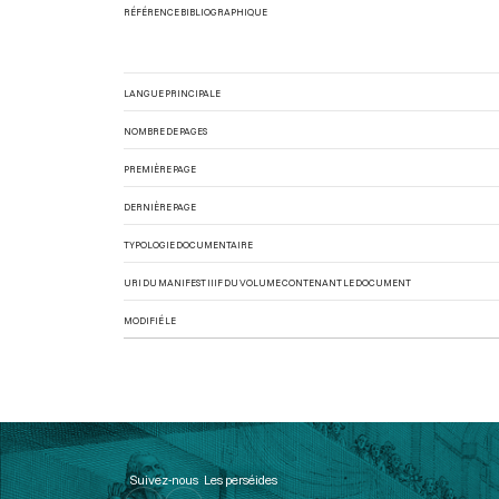
RÉFÉRENCE BIBLIOGRAPHIQUE
LANGUE PRINCIPALE
NOMBRE DE PAGES
PREMIÈRE PAGE
DERNIÈRE PAGE
TYPOLOGIE DOCUMENTAIRE
URI DU MANIFEST IIIF DU VOLUME CONTENANT LE DOCUMENT
MODIFIÉ LE
Suivez-nous
Les perséides