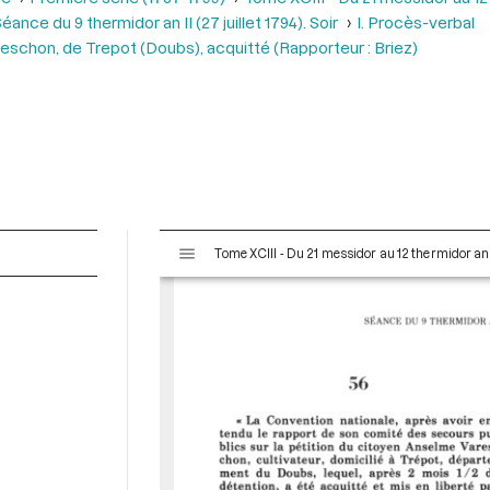
éance du 9 thermidor an II (27 juillet 1794). Soir
I. Procès-verbal
eschon, de Trepot (Doubs), acquitté (Rapporteur : Briez)
V
Tome XCIII - Du 21 messidor au 12 thermidor an II 
i
s
u
a
l
i
s
e
u
r