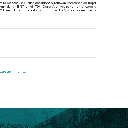
mité des secours publics, accordant au citoyen Vareschon, de Trépot
ermidor an II (27 juillet 1794). Dans : Archives parlementaires de la
thermidor an II (9 juillet au 30 juillet 1794)
, sous la direction de
2f1e69a85b/manifest