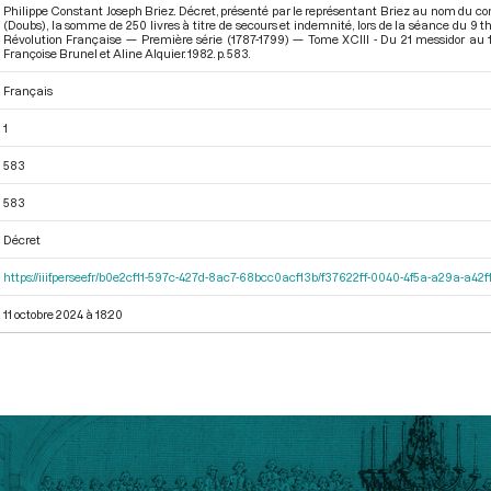
Philippe Constant Joseph Briez. Décret, présenté par le représentant Briez au nom du co
(Doubs), la somme de 250 livres à titre de secours et indemnité, lors de la séance du 9 th
Révolution Française — Première série (1787-1799) — Tome XCIII - Du 21 messidor au 12 
Françoise Brunel et Aline Alquier. 1982. p. 583.
Français
1
583
583
Décret
https://iiif.persee.fr/b0e2cf11-597c-427d-8ac7-68bcc0acf13b/f37622ff-0040-4f5a-a29a-a4
11 octobre 2024 à 18:20