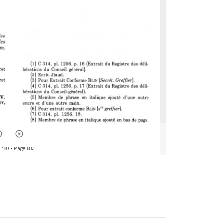
 780
• Page 583