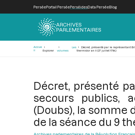
Persée
Portail Persée
Perséides
Data Persée
Blog
ARCHIVES
PARLEMENTAIRES
Fil
Accue
Les
Décret, présenté par le représentant Br
d'Ariane
il
Explorer
volumes
thermidor an II (27 juillet 1794)
Décret, présenté p
secours publics, 
(Doubs), la somme de
de la séance du 9 ther
Archives parlementaires de la Révolution Françai