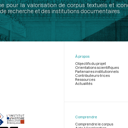
ée pour la valorisation de corpus textuels et ic
de recherche et des institutions documentaires.
À propos
Objectifs du projet
Orientations scientifiques
Partenaires institutionnels
Contributeurs-trices
Ressources
Actualités
Menu
du
pied
de
Comprendre
page
Comprendre le corpus