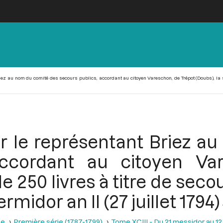
iez au nom du comité des secours publics, accordant au citoyen Vareschon, de Trépot (Doubs), la s
ar le représentant Briez a
accordant au citoyen Va
 250 livres à titre de secou
midor an II (27 juillet 1794)
se
Première série (1787-1799)
Tome XCIII - Du 21 messidor au 12 th