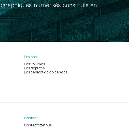
onographiques numérisés construits en
Explorer
Les volumes
Les députés
Les cahiers de doléances
Contact
Contactez-nous