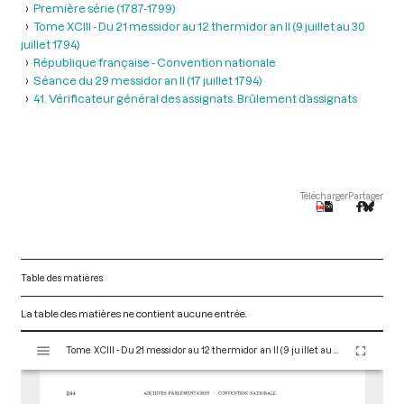
Première série (1787-1799)
Tome XCIII - Du 21 messidor au 12 thermidor an II (9 juillet au 30
juillet 1794)
République française - Convention nationale
Séance du 29 messidor an II (17 juillet 1794)
41. Vérificateur général des assignats. Brûlement d’assignats
Télécharger
Partager
Table des matières
La table des matières ne contient aucune entrée.
V
Tome XCIII - Du 21 messidor au 12 thermidor an II (9 juillet au 30 juillet 1794)
i
s
u