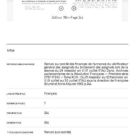
246 sur 780
• Page 244
Infos
Renvoi au comité des finances de l'annonce du vérificateur
RÉFÉRENCE BIBLIOGRAPHIQUE
général des assignats du brûlement des assignats, lors de la
séance du 29 messidor an II (17 juillet 1794). Dans : Archives
parlementaires de la Révolution Française — Première série
(1787-1799) — Tome XCIII - Du 21 messidor au 12 thermidor an
II (9 juillet au 30 juillet 1794)
, sous la direction de Françoise
Brunel et Aline Alquier. 1982. p. 244.
Français
LANGUE PRINCIPALE
1
NOMBRE DE PAGES
244
PREMIÈRE PAGE
244
DERNIÈRE PAGE
Renvoi aux comités
TYPOLOGIE DOCUMENTAIRE