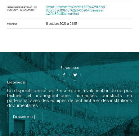
https://iiif.persee.fr/b0e2cf11-597c-427d-8ac7-
URI DU MANIFEST IIIF DU VOLUME
CONTENANT LE DOCUMENT
68bcc0acf13b/f37622ff-0040-4f5a-a29a-
a42f1e69a85b/manifest
11 octobre 2024 à 06:53
MODIFIÉ LE
Suivez-nous
Les perséides
Un dispositif pensé par Persée pour la valorisation de corpus
textuels et iconographiques numérisés construits en
partenariat avec des équipes de recherche et des institutions
documentaires.
En savoir plus