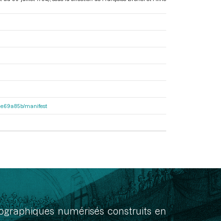
2f1e69a85b/manifest
onographiques numérisés construits en