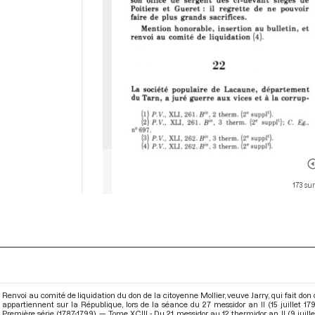
173 su
Renvoi au comité de liquidation du don de la citoyenne Mollier, veuve Jarry, qui fait don de
appartiennent sur la République, lors de la séance du 27 messidor an II (15 juillet 1
Première série (1787-1799) — Tome XCIII - Du 21 messidor au 12 thermidor an II (9 juille