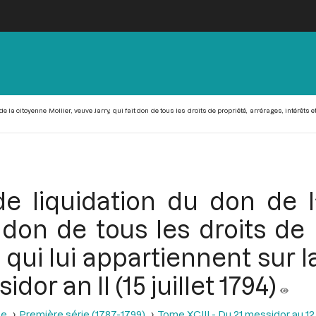
 la citoyenne Mollier, veuve Jarry, qui fait don de tous les droits de propriété, arrérages, intérêts
e liquidation du don de la
t don de tous les droits de 
 qui lui appartiennent sur l
or an II (15 juillet 1794)
se
Première série (1787-1799)
Tome XCIII - Du 21 messidor au 12 th