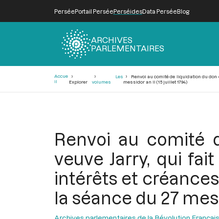
Persée
Portail Persée
Perséides
Data Persée
Blog
ARCHIVES
PARLEMENTAIRES
Fil
Accue
Les
Renvoi au comité de liquidation du don de
d'Ariane
il
Explorer
volumes
messidor an II (15 juillet 1794)
Renvoi au comité d
veuve Jarry, qui fai
intérêts et créances
la séance du 27 messid
Archives parlementaires de la Révolution Françai