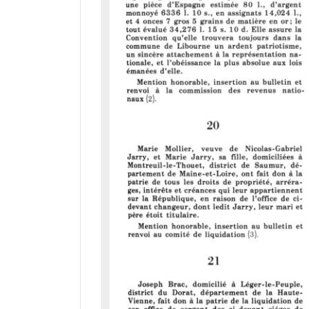
r
a
d
o
r