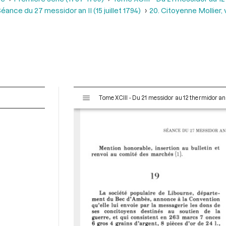
éance du 27 messidor an II (15 juillet 1794)
20. Citoyenne Mollier, v
V
Tome XCIII - Du 21 messidor au 12 thermidor an II 
i
s
u
a
l
i
s
e
u
r
M
i