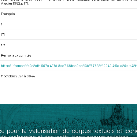
Alquier. 1982. p. 171.
Français
1
171
171
Renvoi aux comités
https://iiif.persee.fr/b0e2cf11-597c-427d-8ac7-68bcc0acf13b/f37622ff-0040-4f5a-a29a-a4
11 octobre 2024 à 06:44
ée pour la valorisation de corpus textuels et ic