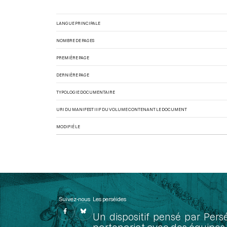
LANGUE PRINCIPALE
NOMBRE DE PAGES
PREMIÈRE PAGE
DERNIÈRE PAGE
TYPOLOGIE DOCUMENTAIRE
URI DU MANIFEST IIIF DU VOLUME CONTENANT LE DOCUMENT
MODIFIÉ LE
Suivez-nous
Les perséides
Un dispositif pensé par Pers