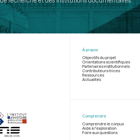
de recherche et des institutions documentaires.
À propos
Objectifs du projet
Orientations scientifiques
Partenaires institutionnels
Contributeurs-trices
Ressources
Actualités
Menu
du
pied
de
Comprendre
page
Comprendre le corpus
Aide à l'exploration
Foire aux questions