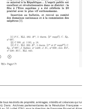
r 780
• Page 171
 tous les droits de propriété, arrérages, intérêts et créances qui lui
794). Dans : Archives parlementaires de la Révolution Française —
t au 30 juillet 1794)
, sous la direction de Françoise Brunel et Aline