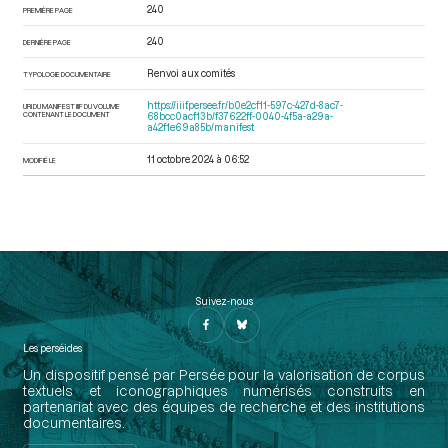
240
PREMIÈRE PAGE
240
DERNIÈRE PAGE
Renvoi aux comités
TYPOLOGIE DOCUMENTAIRE
https://iiif.persee.fr/b0e2cf11-597c-427d-8ac7-
URI DU MANIFEST IIIF DU VOLUME
CONTENANT LE DOCUMENT
68bcc0acf13b/f37622ff-0040-4f5a-a29a-
a42f1e69a85b/manifest
11 octobre 2024 à 06:52
MODIFIÉ LE
Suivez-nous
Les perséides
Un dispositif pensé par Persée pour la valorisation de corpus
textuels et iconographiques numérisés construits en
partenariat avec des équipes de recherche et des institutions
documentaires.