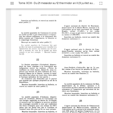
V
Tome XCIII - Du 21 messidor au 12 thermidor an II (9 juillet au 30 juillet 1794)
i
s
u
a
l
i
s
e
u
r
M
i
r
a
d
o
r