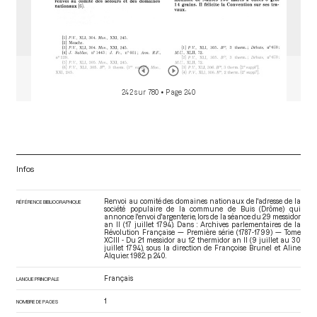
242 sur 780
• Page 240
Infos
Renvoi au comité des domaines nationaux de l'adresse de la
RÉFÉRENCE BIBLIOGRAPHIQUE
société populaire de la commune de Buis (Drôme) qui
annonce l'envoi d'argenterie, lors de la séance du 29 messidor
an II (17 juillet 1794). Dans : Archives parlementaires de la
Révolution Française — Première série (1787-1799) — Tome
XCIII - Du 21 messidor au 12 thermidor an II (9 juillet au 30
juillet 1794)
, sous la direction de Françoise Brunel et Aline
Alquier. 1982. p. 240.
Français
LANGUE PRINCIPALE
1
NOMBRE DE PAGES