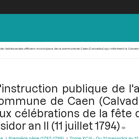
de l'adresse des officiers municipaux de la commune de Caen (Calvados) qui informent la Convention
instruction publique de l'a
ommune de Caen (Calvado
 célébrations de la fête du
or an II (11 juillet 1794)
se
Première série (1787-1799)
Tome XCIII - Du 21 messidor au 12 th