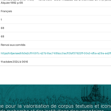
Alquier. 1982. p. 68.
Français
1
68
68
Renvoi aux comités
https://iiif.persee.fr/b0e2cf11-597c-427d-8ac7-68bcc0acf13b/f37622ff-0040-4f5a-a29a-a4
11 octobre 2024 à 06:16
ée pour la valorisation de corpus textuels et ic