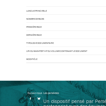
LANGUE PRINCIPALE
NOMBRE DE PAGES
PREMIÈRE PAGE
DERNIÈRE PAGE
TYPOLOGIE DOCUMENTAIRE
URI DU MANIFEST IIIF DU VOLUME CONTENANT LE DOCUMENT
MODIFIÉ LE
Suivez-nous
Les perséides
Un dispositif pensé par Pers