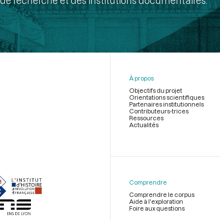
de recherche et des institutions documentaires.
À propos
Objectifs du projet
Orientations scientifiques
Partenaires institutionnels
Contributeurs-trices
Ressources
Actualités
Menu
du
pied
de
Comprendre
page
Comprendre le corpus
Aide à l'exploration
Foire aux questions