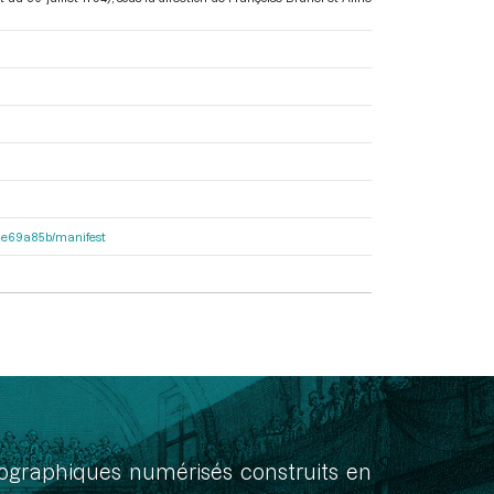
2f1e69a85b/manifest
onographiques numérisés construits en