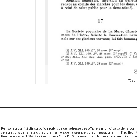
70 sur
Renvoi au comité d'instruction publique de l'adresse des officiers municipaux de la 
célébrations de la fête du 20 prairial, lors de la séance du 23 messidor an II (11 juille
Première série (1787-1799) — Tome XCIII - Du 21 messidor au 12 thermidor an II (9 juille