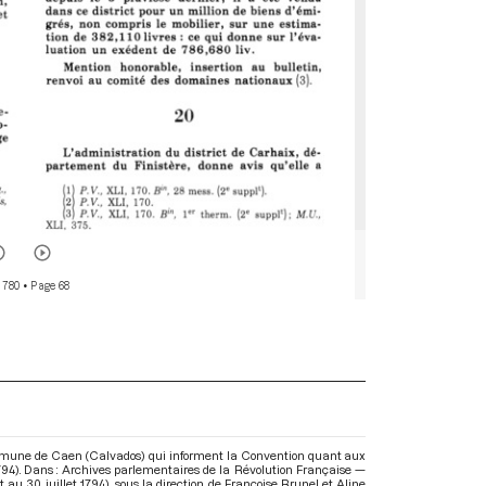
 780
• Page 68
commune de Caen (Calvados) qui informent la Convention quant aux
t 1794). Dans : Archives parlementaires de la Révolution Française —
t au 30 juillet 1794)
, sous la direction de Françoise Brunel et Aline