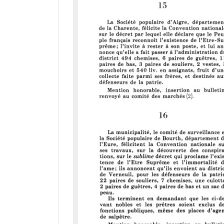
r
a
d
o
r