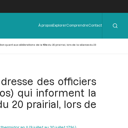
Rechercher
Menu
À propos
Explorer
Comprendre
Contact
de
l'en-
tête
 quant aux célébrations de la fête du 20 prairial, lors de la séance du 23
dresse des officiers
s) qui informent la
 20 prairial, lors de
ermidor an II (9 juillet au 30 juillet 1794)