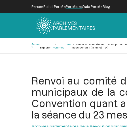
Persée
Portail Persée
Perséides
Data Persée
Blog
ARCHIVES
PARLEMENTAIRES
Fil
Accue
Les
Renvoi au comité d'instruction publique 
d'Ariane
il
Explorer
volumes
messidor an II (11 juillet 1794)
Renvoi au comité d'
municipaux de la c
Convention quant aux
la séance du 23 messid
Archives parlementaires de la Révolution Françai