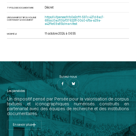
Décret
TYPOLOGIE DOCUMENTAIRE
https://iiif.persee.fr/b0e2cf11-597c-427d-8ac7-
URI DU MANIFEST IIIF DU VOLUME
CONTENANT LE DOCUMENT
68bcc0acf13b/f37622ff-0040-4f5a-a29a-
a42f1e69a85b/manifest
11 octobre 2024 à 06:55
MODIFIÉ LE
Suivez-nous
Les perséides
Un dispositif pensé par Persée pour la valorisation de corpus
textuels et iconographiques numérisés construits en
partenariat avec des équipes de recherche et des institutions
documentaires.
En savoir plus