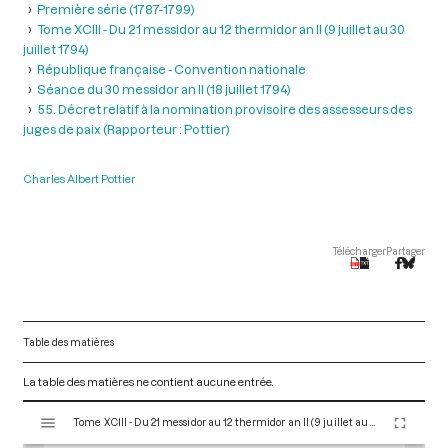
Première série (1787-1799)
Tome XCIII - Du 21 messidor au 12 thermidor an II (9 juillet au 30
juillet 1794)
République française - Convention nationale
Séance du 30 messidor an II (18 juillet 1794)
55. Décret relatif à la nomination provisoire des assesseurs des
juges de paix (Rapporteur : Pottier)
Charles Albert Pottier
Télécharger
Partager
Table des matières
La table des matières ne contient aucune entrée.
V
Tome XCIII - Du 21 messidor au 12 thermidor an II (9 juillet au 30 juillet 1794)
i