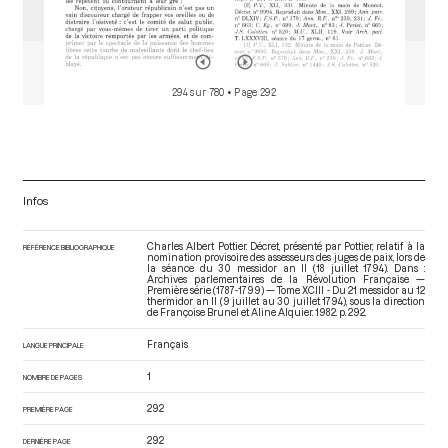
294 sur 780
• Page 292
Infos
Charles Albert Pottier. Décret, présenté par Pottier, relatif à la
RÉFÉRENCE BIBLIOGRAPHIQUE
nomination provisoire des assesseurs des juges de paix, lors de
la séance du 30 messidor an II (18 juillet 1794). Dans :
Archives parlementaires de la Révolution Française —
Première série (1787-1799) — Tome XCIII - Du 21 messidor au 12
thermidor an II (9 juillet au 30 juillet 1794)
, sous la direction
de Françoise Brunel et Aline Alquier. 1982. p. 292.
Français
LANGUE PRINCIPALE
1
NOMBRE DE PAGES
292
PREMIÈRE PAGE
292
DERNIÈRE PAGE