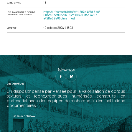
19
DERNIÈRE PAGE
https://iiif.persee.fr/b0e2cf11-597c-427d-8ac7-
URI DU MANIFEST IIIF DU VOLUME
CONTENANT LE DOCUMENT
68bcc0acf13b/f37622ff-0040-4f5a-a29a-
a42f1e69a85b/manifest
10 octobre 2024 à 18:23
MODIFIÉ LE
Suivez-nous
Les perséides
Un dispositif pensé par Persée pour la valorisation de corpus
textuels et iconographiques numérisés construits en
partenariat avec des équipes de recherche et des institutions
documentaires.
En savoir plus