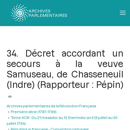
ARCHIVES
PARLEMENTAIRES
Fil
d'Ariane
34. Décret accordant un
secours à la veuve
Samuseau, de Chasseneuil
(Indre) (Rapporteur : Pépin)
Archives parlementaires de la Révolution Française
Première série (1787-1799)
Tome XCIII - Du 21 messidor au 12 thermidor an II (9 juillet au 30
juillet 1794)
République française - Convention nationale