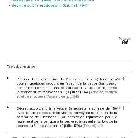
Séance du 21 messidor an II (9 juillet 1794)
Partager
Table des matières
Pétition de la commune de Chasseneuil (Indre) tendant à
obtenir quelques secours en faveur de la veuve Samuseau,
dont le mari est mort dans l'exercice de travaux publics, lors de
la séance du 21 messidor an II (9 juillet 1794)
[Adresse, pétition
et lettre envoyée à l’Assemblée]
pp.18-19
Décret, accordant à la veuve Samuseau la somme de 150
livres à titre de secours provisoire, renvoyant la pétition de la
commune de Chasseneuil au comité de liquidation pour le
réglement de la pension à la veuve et à ses enfants, lors de la
séance du 21 messidor an II (9 juillet 1794)
[Décret]
p.19
V