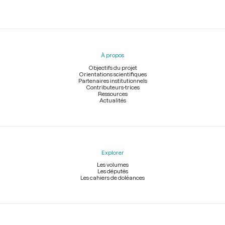
Menu
du
pied
À propos
de
page
Objectifs du projet
Orientations scientifiques
Partenaires institutionnels
Contributeurs-trices
Ressources
Actualités
Explorer
Les volumes
Les députés
Les cahiers de doléances