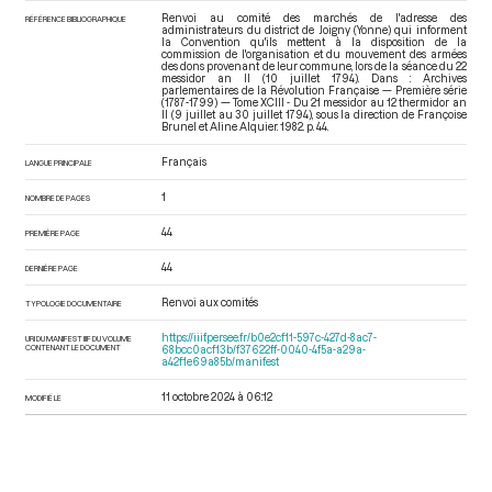
Renvoi au comité des marchés de l'adresse des
RÉFÉRENCE BIBLIOGRAPHIQUE
administrateurs du district de Joigny (Yonne) qui informent
la Convention qu'ils mettent à la disposition de la
commission de l'organisation et du mouvement des armées
des dons provenant de leur commune, lors de la séance du 22
messidor an II (10 juillet 1794). Dans : Archives
parlementaires de la Révolution Française — Première série
(1787-1799) — Tome XCIII - Du 21 messidor au 12 thermidor an
II (9 juillet au 30 juillet 1794)
, sous la direction de Françoise
Brunel et Aline Alquier. 1982. p. 44.
Français
LANGUE PRINCIPALE
1
NOMBRE DE PAGES
44
PREMIÈRE PAGE
44
DERNIÈRE PAGE
Renvoi aux comités
TYPOLOGIE DOCUMENTAIRE
https://iiif.persee.fr/b0e2cf11-597c-427d-8ac7-
URI DU MANIFEST IIIF DU VOLUME
CONTENANT LE DOCUMENT
68bcc0acf13b/f37622ff-0040-4f5a-a29a-
a42f1e69a85b/manifest
11 octobre 2024 à 06:12
MODIFIÉ LE