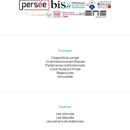
Menu
du
pied
À propos
de
page
Objectifs du projet
Orientations scientifiques
Partenaires institutionnels
Contributeurs-trices
Ressources
Actualités
Explorer
Les volumes
Les députés
Les cahiers de doléances