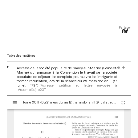
Partager
Table des matières
Adresse de la société populaire de Saacy-sur-Marne (Seine-et-
Marne) qui annonce à la Convention le travail de la société
populaire de déjouer les complots, poursuivre les intrigants et
former l'éducation, lors de la séance du 29 messidor an II (17
juillet 1794)
[Adresse, pétition et lettre envoyée à
l’Assemblée]
p.237
V
Tome XCIII - Du 21 messidor au 12 thermidor an II (9 juillet au 30 juillet 1794)
i
s
u
a
l
i