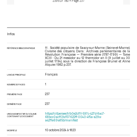
239 sur 780
• Page 237
Infos
11 . Société populaire de Saacy-sur-Marne (Seine-et-Marne).
RÉFÉRENCE BIBLIOGRAPHIQUE
Civisme des citoyens. Dans : Archives parlementaires de la
Révolution Française — Première série (1787-1799) — Tome
XCIII - Du 21 messidor au 12 thermidor an II (9 juillet au 30
juillet 1794)
, sous la direction de Françoise Brunel et Aline
Alquier. 1982. p. 237.
Français
LANGUE PRINCIPALE
1
NOMBRE DE PAGES
237
PREMIÈRE PAGE
237
DERNIÈRE PAGE
https://iiif.persee.fr/b0e2cf11-597c-427d-8ac7-
URI DU MANIFEST IIIF DU VOLUME
CONTENANT LE DOCUMENT
68bcc0acf13b/f37622ff-0040-4f5a-a29a-
a42f1e69a85b/manifest
10 octobre 2024 à 18:23
MODIFIÉ LE