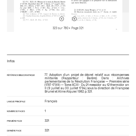
323 sur 780
• Page 321
Infos
77. Adoption d’un projet de décret relatif aux récompenses
RÉFÉRENCE BIBLIOGRAPHIQUE
militaires (Rapporteur : Barère). Dans : Archives
parlementaires de la Révolution Française — Première série
(1787-1799) — Tome XCIII - Du 21 messidor au 12 thermidor an
II (9 juillet au 30 juillet 1794)
, sous la direction de Françoise
Brunel et Aline Alquier. 1982. p. 321.
Français
LANGUE PRINCIPALE
1
NOMBRE DE PAGES
321
PREMIÈRE PAGE
321
DERNIÈRE PAGE