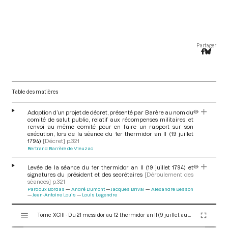
Partager
Table des matières
Adoption d’un projet de décret, présenté par Barère au nom du
comité de salut public, relatif aux récompenses militaires, et
renvoi au même comité pour en faire un rapport sur son
exécution, lors de la séance du 1er thermidor an II (19 juillet
1794)
[Décret]
p.321
Bertrand Barrère de Vieuzac
Levée de la séance du 1er thermidor an II (19 juillet 1794) et
signatures du président et des secrétaires
[Déroulement des
séances]
p.321
Pardoux Bordas
André Dumont
Jacques Brival
Alexandre Besson
Jean-Antoine Louis
Louis Legendre
V
Tome XCIII - Du 21 messidor au 12 thermidor an II (9 juillet au 30 juillet 1794)
i