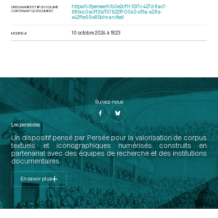
https://iiif.persee.fr/b0e2cf11-597c-427d-8ac7-
URI DU MANIFEST IIIF DU VOLUME
CONTENANT LE DOCUMENT
68bcc0acf13b/f37622ff-0040-4f5a-a29a-
a42f1e69a85b/manifest
10 octobre 2024 à 18:23
MODIFIÉ LE
Suivez-nous
Les perséides
Un dispositif pensé par Persée pour la valorisation de corpus
textuels et iconographiques numérisés construits en
partenariat avec des équipes de recherche et des institutions
documentaires.
En savoir plus