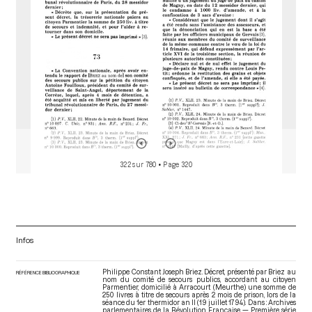
322 sur 780
• Page 320
Infos
Philippe Constant Joseph Briez. Décret, présenté par Briez au
RÉFÉRENCE BIBLIOGRAPHIQUE
nom du comité de secours publics, accordant au citoyen
Parmentier, domicilié à Arracourt (Meurthe) une somme de
250 livres à titre de secours après 2 mois de prison, lors de la
séance du 1er thermidor an II (19 juillet 1794). Dans : Archives
parlementaires de la Révolution Française — Première série