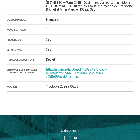
(1787-1799) — Tome XCIII - Du 21 messidor au 12 thermidor an
II (9 juillet au 30 juillet 1794)
, sous la direction de Françoise
Brunel et Aline Alquier. 1982. p. 320.
Français
LANGUE PRINCIPALE
1
NOMBRE DE PAGES
320
PREMIÈRE PAGE
320
DERNIÈRE PAGE
Décret
TYPOLOGIE DOCUMENTAIRE
https://iiif.persee.fr/b0e2cf11-597c-427d-8ac7-
URI DU MANIFEST IIIF DU VOLUME
CONTENANT LE DOCUMENT
68bcc0acf13b/f37622ff-0040-4f5a-a29a-
a42f1e69a85b/manifest
11 octobre 2024 à 06:56
MODIFIÉ LE
Suivez-nous