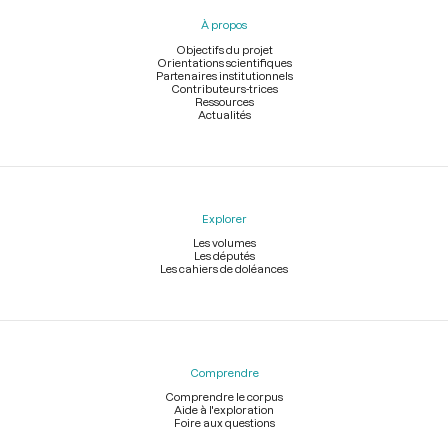
pied
À propos
de
page
Objectifs du projet
Orientations scientifiques
Partenaires institutionnels
Contributeurs-trices
Ressources
Actualités
Explorer
Les volumes
Les députés
Les cahiers de doléances
Comprendre
Comprendre le corpus
Aide à l'exploration
Foire aux questions