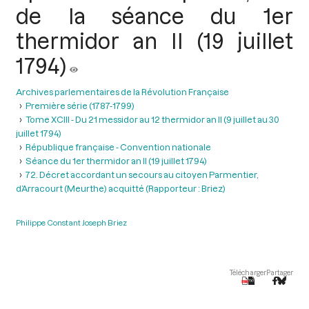
de la séance du 1er
thermidor an II (19 juillet
1794)
Archives parlementaires de la Révolution Française
Première série (1787-1799)
Tome XCIII - Du 21 messidor au 12 thermidor an II (9 juillet au 30
juillet 1794)
République française - Convention nationale
Séance du 1er thermidor an II (19 juillet 1794)
72. Décret accordant un secours au citoyen Parmentier,
d’Arracourt (Meurthe) acquitté (Rapporteur : Briez)
Philippe Constant Joseph Briez
Télécharger
Partager