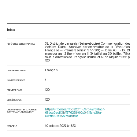
Infos
32. District de Langeais (Seine-et-Loire). Commémoration des
RÉFÉRENCE BIBLIOGRAPHIQUE
victoires. Dans : Archives parlementaires de la Révolution
Française — Première série (1787-1799) — Tome XCIII - Du 21
messidor au 12 thermidor an II (9 juillet au 30 juillet 1794)
,
sous la direction de Françoise Brunel et Aline Alquier. 1982. p.
120.
Français
LANGUE PRINCIPALE
1
NOMBRE DE PAGES
120
PREMIÈRE PAGE
120
DERNIÈRE PAGE
https://iiif.persee.fr/b0e2cf11-597c-427d-8ac7-
URI DU MANIFEST IIIF DU VOLUME
CONTENANT LE DOCUMENT
68bcc0acf13b/f37622ff-0040-4f5a-a29a-
a42f1e69a85b/manifest
10 octobre 2024 à 18:23
MODIFIÉ LE