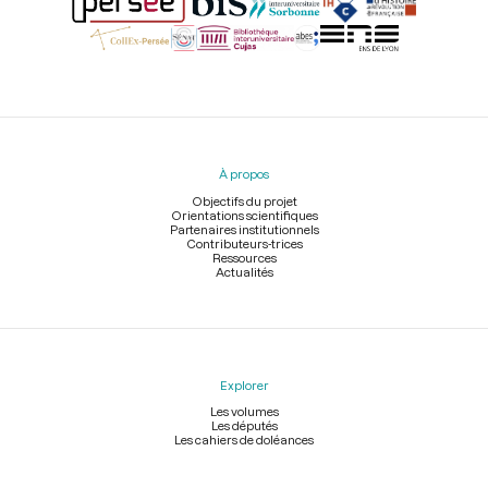
Menu
du
pied
À propos
de
page
Objectifs du projet
Orientations scientifiques
Partenaires institutionnels
Contributeurs-trices
Ressources
Actualités
Explorer
Les volumes
Les députés
Les cahiers de doléances