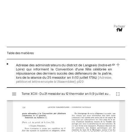
Partager
Table des matières
Adresse des administrateurs du district de Langeais (Indre-et-
Loire) qui informent la Convention d'une fête célébrée en
réjouissance des derniers succès des défenseurs de la patrie,
lors de la séance du 25 messidor an II (13 juillet 1794)
[Adresse,
pétition et lettre envoyée à l’Assemblée]
p.120
V
Tome XCIII - Du 21 messidor au 12 thermidor an II (9 juillet au 30 juillet 1794)
i
s
u
a
l
i
s