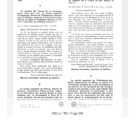
M
i
r
a
d
o
r
298 sur 780
• Page 296