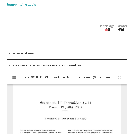
Jean-Antoine Louis
Télécharger
Partager
Table des matières
La table des matières ne contient aucune entrée.
V
Tome XCIII - Du 21 messidor au 12 thermidor an II (9 juillet au 30 juillet 1794)
i
s
u
a
l
i
s
e
u
r