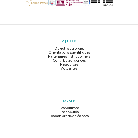
Menu
du
pied
À propos
de
page
Objectifs du projet
Orientations scientifiques
Partenaires institutionnels
Contributeurs-trices
Ressources
Actualités
Explorer
Les volumes
Les députés
Les cahiers de doléances