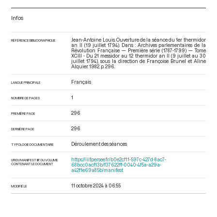
Infos
Jean-Antoine Louis. Ouverture de la séance du 1er thermidor
RÉFÉRENCE BIBLIOGRAPHIQUE
an II (19 juillet 1794). Dans : Archives parlementaires de la
Révolution Française — Première série (1787-1799) — Tome
XCIII - Du 21 messidor au 12 thermidor an II (9 juillet au 30
juillet 1794)
, sous la direction de Françoise Brunel et Aline
Alquier. 1982. p. 296.
Français
LANGUE PRINCIPALE
1
NOMBRE DE PAGES
296
PREMIÈRE PAGE
296
DERNIÈRE PAGE
Déroulement des séances
TYPOLOGIE DOCUMENTAIRE
https://iiif.persee.fr/b0e2cf11-597c-427d-8ac7-
URI DU MANIFEST IIIF DU VOLUME
CONTENANT LE DOCUMENT
68bcc0acf13b/f37622ff-0040-4f5a-a29a-
a42f1e69a85b/manifest
11 octobre 2024 à 06:55
MODIFIÉ LE