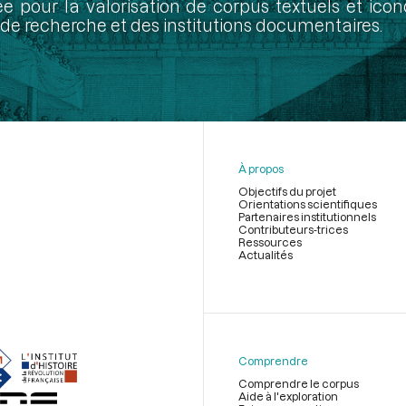
ée pour la valorisation de corpus textuels et ic
de recherche et des institutions documentaires.
À propos
Objectifs du projet
Orientations scientifiques
Partenaires institutionnels
Contributeurs-trices
Ressources
Actualités
Menu
du
pied
de
Comprendre
page
Comprendre le corpus
Aide à l'exploration