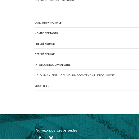
LANGUE PRINCIPALE
NOMBRE DE PAGES
PREMIÈRE PAGE
DERNIÈRE PAGE
TYPOLOGIE DOCUMENTAIRE
URI DU MANIFEST IIIF DU VOLUME CONTENANT LE DOCUMENT
MODIFIÉ LE
Suivez-nous
Les perséides