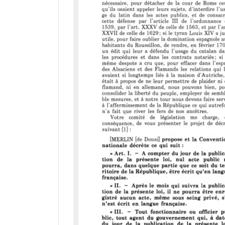
i
r
a
d
o
r