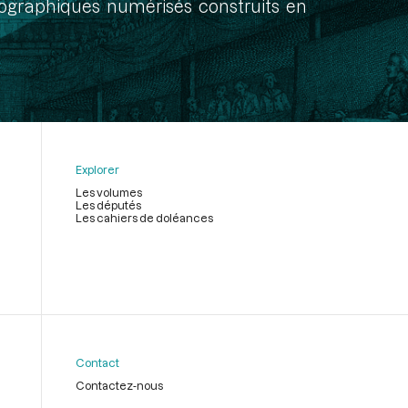
onographiques numérisés construits en
Explorer
Les volumes
Les députés
Les cahiers de doléances
Contact
Contactez-nous