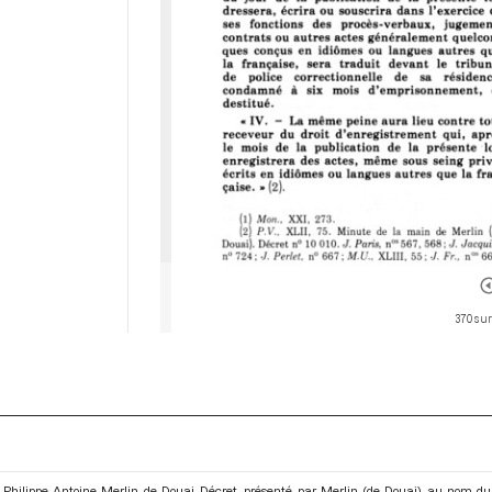
370 sur
Philippe Antoine Merlin de Douai. Décret, présenté par Merlin (de Douai) au nom du c