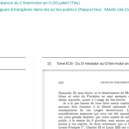
éance du 2 thermidor an II (20 juillet 1794)
ngues étrangères dans les actes publics (Rapporteur : Merlin (de D
V
Tome XCIII - Du 21 messidor au 12 thermidor an II 
i
s
u
a
l
i
s
e
u
r
M