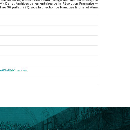
1794). Dans : Archives parlementaires de la Révolution Française —
t au 30 juillet 1794)
, sous la direction de Françoise Brunel et Aline
2f1e69a85b/manifest