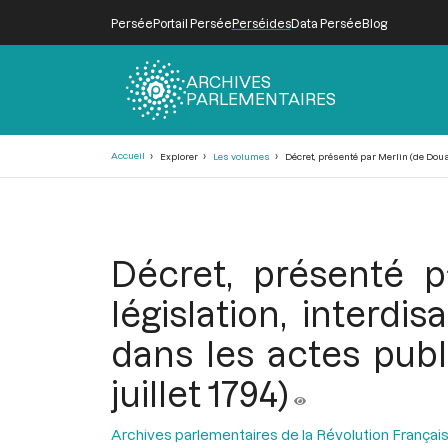
Persée
Portail Persée
Perséides
Data Persée
Blog
ARCHIVES
PARLEMENTAIRES
Fil
Accueil
Explorer
Les volumes
Décret, présenté par Merlin (de Douai
d'Ariane
Décret, présenté 
législation, interd
dans les actes publ
juillet 1794)
Archives parlementaires de la Révolution Françai