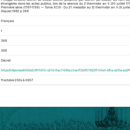
étrangères dans les actes publics, lors de la séance du 2 thermidor an II (20 juillet 
Première série (1787-1799) — Tome XCIII - Du 21 messidor au 12 thermidor an II (9 juille
Alquier. 1982. p. 368.
Français
1
368
368
Décret
https://iiif.persee.fr/b0e2cf11-597c-427d-8ac7-68bcc0acf13b/f37622ff-0040-4f5a-a29a-a4
11 octobre 2024 à 06:57