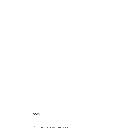
Infos
RÉFÉRENCE BIBLIOGRAPHIQUE