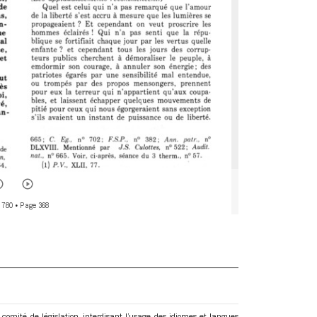
 780
• Page 368
omité de législation, interdisant l’usage des idiomes et langues