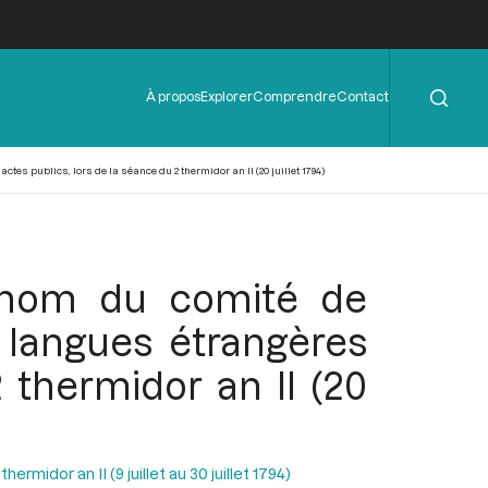
Rechercher
Menu
À propos
Explorer
Comprendre
Contact
de
l'en-
tête
es publics, lors de la séance du 2 thermidor an II (20 juillet 1794)
u nom du comité de
t langues étrangères
 thermidor an II (20
ermidor an II (9 juillet au 30 juillet 1794)