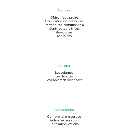
du
pied
À propos
de
page
Objectifs du projet
Orientations scientifiques
Partenaires institutionnels
Contributeurs-trices
Ressources
Actualités
Explorer
Les volumes
Les députés
Les cahiers de doléances
Comprendre
Comprendre le corpus
Aide à l'exploration
Foire aux questions