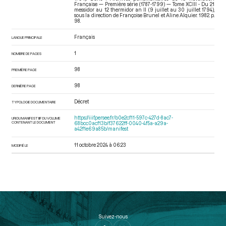
Française — Première série (1787-1799) — Tome XCIII - Du 21
messidor au 12 thermidor an II (9 juillet au 30 juillet 1794)
,
sous la direction de Françoise Brunel et Aline Alquier. 1982. p.
98.
Français
LANGUE PRINCIPALE
1
NOMBRE DE PAGES
98
PREMIÈRE PAGE
98
DERNIÈRE PAGE
Décret
TYPOLOGIE DOCUMENTAIRE
https://iiif.persee.fr/b0e2cf11-597c-427d-8ac7-
URI DU MANIFEST IIIF DU VOLUME
CONTENANT LE DOCUMENT
68bcc0acf13b/f37622ff-0040-4f5a-a29a-
a42f1e69a85b/manifest
11 octobre 2024 à 06:23
MODIFIÉ LE
Suivez-nous