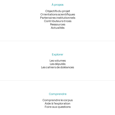
pied
À propos
de
page
Objectifs du projet
Orientations scientifiques
Partenaires institutionnels
Contributeurs-trices
Ressources
Actualités
Explorer
Les volumes
Les députés
Les cahiers de doléances
Comprendre
Comprendre le corpus
Aide à l'exploration
Foire aux questions