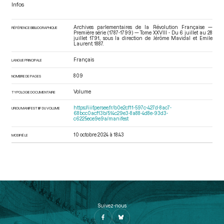
Infos
Archives parlementaires de la Révolution Française —
RÉFÉRENCE BIBLIOGRAPHIQUE
Première série (1787-1799) — Tome XXVIII - Du 6 juillet au 28
juillet 1791.
, sous la direction de Jérôme Mavidal et Emile
Laurent. 1887.
Français
LANGUE PRINCIPALE
809
NOMBRE DE PAGES
Volume
TYPOLOGIE DOCUMENTAIRE
https://iiif.persee.fr/b0e2cf11-597c-427d-8ac7-
URI DU MANIFEST IIIF DU VOLUME
68bcc0acf13b/514c29e3-8a88-4d8e-93d3-
c6225ece9e9a/manifest
10 octobre 2024 à 18:43
MODIFIÉ LE
Suivez-nous