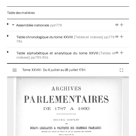
Table des matières
Assemblée nationale
pp.1-778
Table chronologique du tome XXVIII
[Tables et indexes]
pp.779-
784
Table alphabétique et analytique du tome XXVIII
[Tables et
indexes]
pp.785-804
V
Tome XXVIII - Du 6 juillet au 28 juillet 1791.
i
s
u
a
l
i
s
e
u
r
M
i