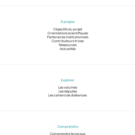
Menu
du
pied
À propos
de
page
Objectifs du projet
Orientations scientifiques
Partenaires institutionnels
Contributeurs-trices
Ressources
Actualités
Explorer
Les volumes
Les députés
Les cahiers de doléances
Comprendre
Comprendre le corpus