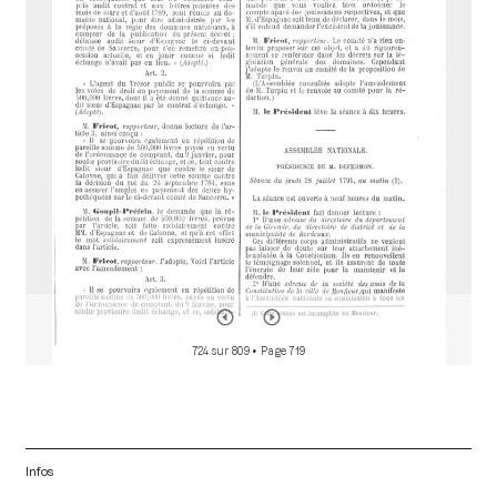
a
d
o
r
724 sur 809
• Page 719
Infos