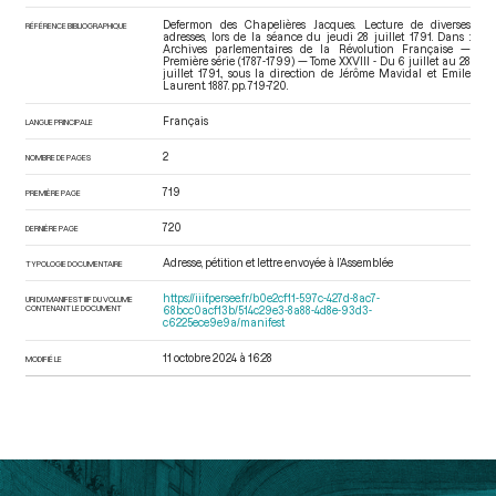
Defermon des Chapelières Jacques. Lecture de diverses
RÉFÉRENCE BIBLIOGRAPHIQUE
adresses, lors de la séance du jeudi 28 juillet 1791. Dans :
Archives parlementaires de la Révolution Française —
Première série (1787-1799) — Tome XXVIII - Du 6 juillet au 28
juillet 1791.
, sous la direction de Jérôme Mavidal et Emile
Laurent. 1887. pp. 719-720.
Français
LANGUE PRINCIPALE
2
NOMBRE DE PAGES
719
PREMIÈRE PAGE
720
DERNIÈRE PAGE
Adresse, pétition et lettre envoyée à l’Assemblée
TYPOLOGIE DOCUMENTAIRE
https://iiif.persee.fr/b0e2cf11-597c-427d-8ac7-
URI DU MANIFEST IIIF DU VOLUME
CONTENANT LE DOCUMENT
68bcc0acf13b/514c29e3-8a88-4d8e-93d3-
c6225ece9e9a/manifest
11 octobre 2024 à 16:28
MODIFIÉ LE