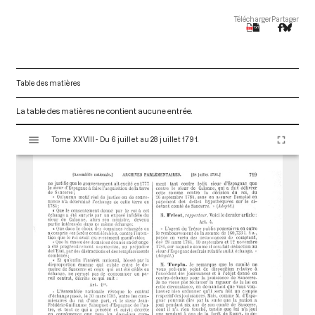
Télécharger
Partager
Table des matières
La table des matières ne contient aucune entrée.
V
Tome XXVIII - Du 6 juillet au 28 juillet 1791.
i
s
u
a
l
i
s
e
u
r
M
i
r