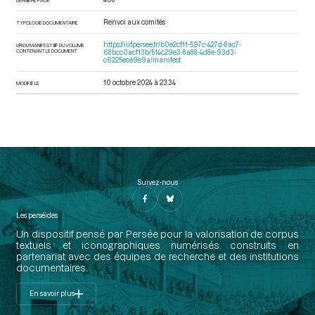
Renvoi aux comités
TYPOLOGIE DOCUMENTAIRE
https://iiif.persee.fr/b0e2cf11-597c-427d-8ac7-
URI DU MANIFEST IIIF DU VOLUME
CONTENANT LE DOCUMENT
68bcc0acf13b/514c29e3-8a88-4d8e-93d3-
c6225ece9e9a/manifest
10 octobre 2024 à 23:34
MODIFIÉ LE
Suivez-nous
Les perséides
Un dispositif pensé par Persée pour la valorisation de corpus
textuels et iconographiques numérisés construits en
partenariat avec des équipes de recherche et des institutions
documentaires.
En savoir plus