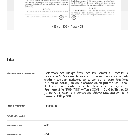
413 sur 809
• Page 408
Infos
Defermon des Chapelières Jacques. Renvoi au comité la
RÉFÉRENCE BIBLIOGRAPHIQUE
motion de M. Malouet demandant que les chefs et sous-chefs
d'administration puissent conserver dans leurs fonctions
l'uniforme actuel, lors de la séance du 18 juillet 1791. Dans :
Archives parlementaires de la Révolution Française —
Première série (1787-1799) — Tome XXVIII - Du 6 juillet au 28
juillet 1791.
, sous la direction de Jérôme Mavidal et Emile
Laurent. 1887. p. 408.
Français
LANGUE PRINCIPALE
1
NOMBRE DE PAGES
408
PREMIÈRE PAGE
408
DERNIÈRE PAGE