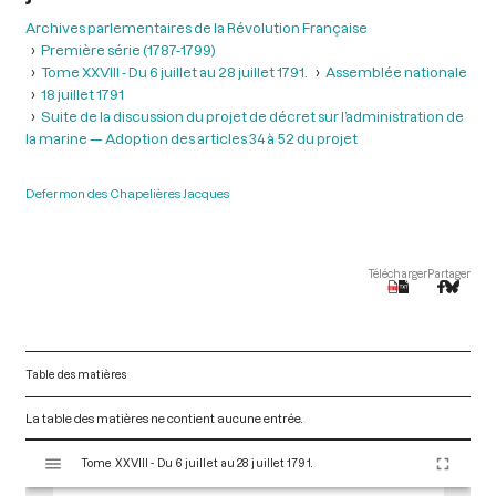
Archives parlementaires de la Révolution Française
Première série (1787-1799)
Tome XXVIII - Du 6 juillet au 28 juillet 1791.
Assemblée nationale
18 juillet 1791
Suite de la discussion du projet de décret sur l’administration de
la marine — Adoption des articles 34 à 52 du projet
Defermon des Chapelières Jacques
Télécharger
Partager
Table des matières
La table des matières ne contient aucune entrée.
V
Tome XXVIII - Du 6 juillet au 28 juillet 1791.
i
s