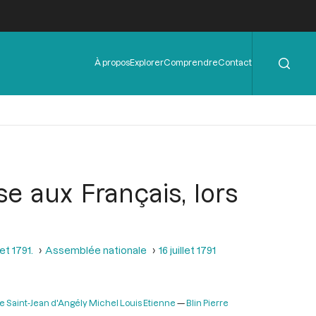
Rechercher
Menu
À propos
Explorer
Comprendre
Contact
de
l'en-
tête
e aux Français, lors
et 1791.
Assemblée nationale
16 juillet 1791
 Saint-Jean d'Angély Michel Louis Etienne
Blin Pierre