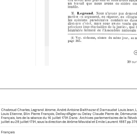
381 sur
Chabroud Charles, Legrand Jérome, André Antoine Balthazar d', Darnaudat Louis Jean, 
Louis Etienne, Blin Pierre François, Dellay-d'Agier ou Delay Claude Pierre de, Démeunie
Français, lors de la séance du 16 juillet 1791. Dans : Archives parlementaires de la Rév
juillet au 28 juillet 1791.
, sous la direction de Jérôme Mavidal et Emile Laurent. 1887. pp. 37
Français