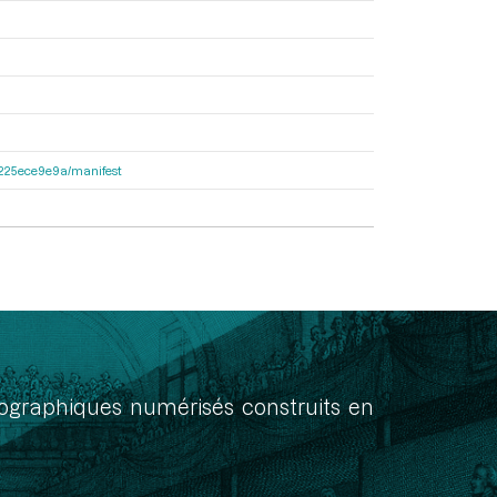
c6225ece9e9a/manifest
onographiques numérisés construits en