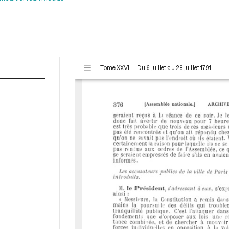
V
Tome XXVIII - Du 6 juillet au 28 juillet 1791.
i
s
u
a
l
i
s
e
u
r
M
i
r
a
d