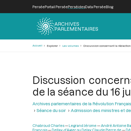
Persée
Portail Persée
Perséides
Data Persée
Blog
ARCHIVES
PARLEMENTAIRES
Fil
Accueil
Explorer
Les volumes
Discussion concernant la rédaction de
d'Ariane
Discussion concerna
de la séance du 16 jui
Archives parlementaires de la Révolution Françai
Séance du soir
Admission des ministres et de
Chabroud Charles
Legrand Jérome
André Antoine Bal
François
Dellay-d'Agier ou Delay Claude Pierre de
Dé