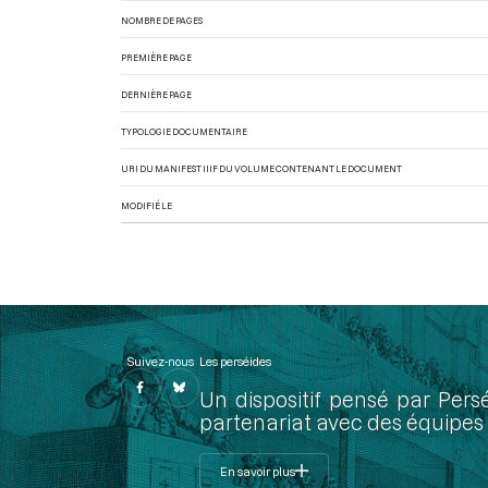
NOMBRE DE PAGES
PREMIÈRE PAGE
DERNIÈRE PAGE
TYPOLOGIE DOCUMENTAIRE
URI DU MANIFEST IIIF DU VOLUME CONTENANT LE DOCUMENT
MODIFIÉ LE
Suivez-nous
Les perséides
Un dispositif pensé par Pers
partenariat avec des équipes 
En savoir plus