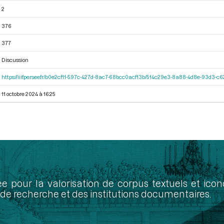
2
376
377
Discussion
https://iiif.persee.fr/b0e2cf11-597c-427d-8ac7-68bcc0acf13b/514c29e3-8a88-4d8e-93d3-
11 octobre 2024 à 16:25
ée pour la valorisation de corpus textuels et ic
de recherche et des institutions documentaires.