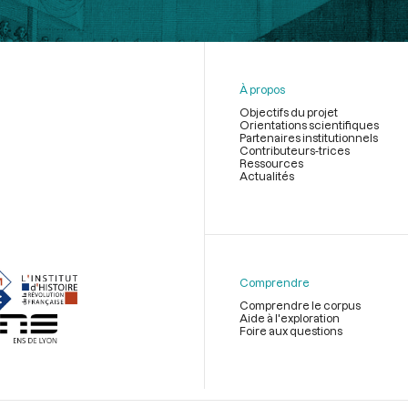
À propos
Objectifs du projet
Orientations scientifiques
Partenaires institutionnels
Contributeurs-trices
Ressources
Actualités
Menu
du
pied
de
Comprendre
page
Comprendre le corpus
Aide à l'exploration
Foire aux questions