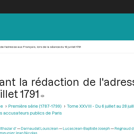
 l'adresse aux Français, lors de la séance du 16 juillet 1791
nt la rédaction de l'adress
llet 1791
se
Première série (1787-1799)
Tome XXVIII - Du 6 juillet au 28 juill
s accusateurs publics de Paris
thazar d'
Darnaudat Louis Jean
Lucas Jean-Baptiste Joseph
Regnaud de
meunier Jean Nicolas