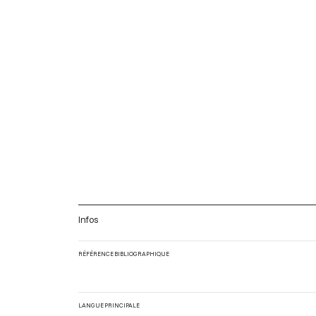
Infos
RÉFÉRENCE BIBLIOGRAPHIQUE
LANGUE PRINCIPALE