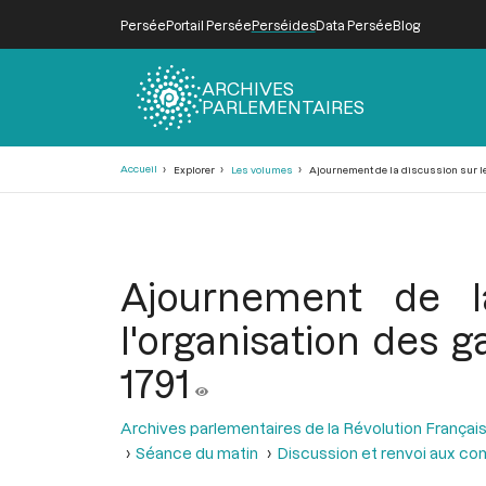
Persée
Portail Persée
Perséides
Data Persée
Blog
ARCHIVES
PARLEMENTAIRES
Fil
Accueil
Explorer
Les volumes
Ajournement de la discussion sur le p
d'Ariane
Ajournement de l
l'organisation des g
1791
Archives parlementaires de la Révolution Françai
Séance du matin
Discussion et renvoi aux com