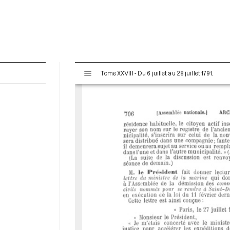
V
Tome XXVIII - Du 6 juillet au 28 juillet 1791.
i
s
u
a
l
i
s
e
u
r
M
i
r
a
d