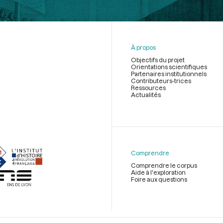
À propos
Objectifs du projet
Orientations scientifiques
Partenaires institutionnels
Contributeurs-trices
Ressources
Actualités
Menu
du
pied
de
Comprendre
page
Comprendre le corpus
Aide à l'exploration
Foire aux questions