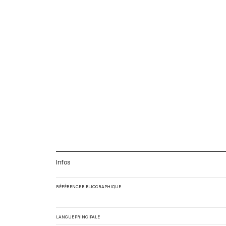
Infos
RÉFÉRENCE BIBLIOGRAPHIQUE
LANGUE PRINCIPALE