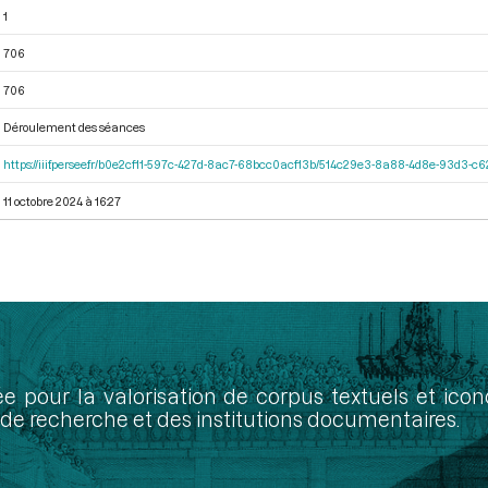
1
706
706
Déroulement des séances
https://iiif.persee.fr/b0e2cf11-597c-427d-8ac7-68bcc0acf13b/514c29e3-8a88-4d8e-93d3-
11 octobre 2024 à 16:27
ée pour la valorisation de corpus textuels et ic
de recherche et des institutions documentaires.