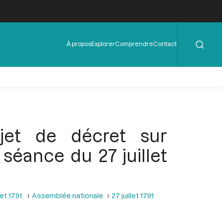
Rechercher
Menu
À propos
Explorer
Comprendre
Contact
de
l'en-
tête
jet de décret sur
 séance du 27 juillet
et 1791.
Assemblée nationale
27 juillet 1791