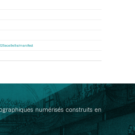
c6225ece9e9a/manifest
onographiques numérisés construits en