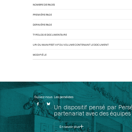
NOMBRE DE PAGES
PREMIÈRE PAGE
DERNIÈRE PAGE
TYPOLOGIE DOCUMENTAIRE
URI DU MANIFEST IIIF DU VOLUME CONTENANT LE DOCUMENT
MODIFIÉ LE
Suivez-nous
Les perséides
Un dispositif pensé par Pers
partenariat avec des équipes 
En savoir plus