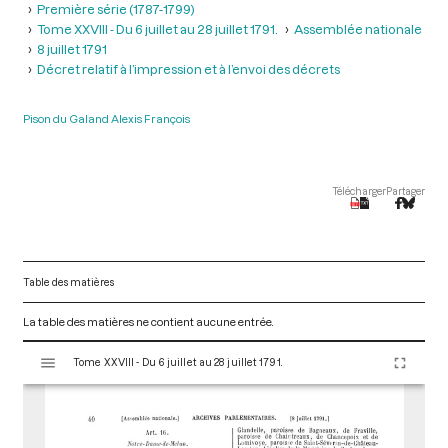
Première série (1787-1799)
Tome XXVIII - Du 6 juillet au 28 juillet 1791.
Assemblée nationale
8 juillet 1791
Décret relatif à l’impression et à l’envoi des décrets
Pison du Galand Alexis François
Télécharger
Partager
Table des matières
La table des matières ne contient aucune entrée.
V
Tome XXVIII - Du 6 juillet au 28 juillet 1791.
i
s
u
a
l