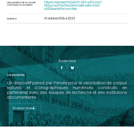
https://iiif.persee.fr/b0e2cf11-597c-427d-8ac7-
URI DU MANIFEST IIIF DU VOLUME
CONTENANT LE DOCUMENT
68bcc0acf13b/514c29e3-8a88-4d8e-93d3-
c6225ece9e9a/manifest
10 octobre 2024 à 23:33
MODIFIÉ LE
Suivez-nous
Les perséides
Un dispositif pensé par Persée pour la valorisation de corpus
textuels et iconographiques numérisés construits en
partenariat avec des équipes de recherche et des institutions
documentaires.
En savoir plus