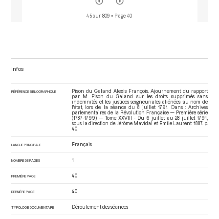
45 sur 809
• Page 40
Infos
Pison du Galand Alexis François. Ajournement du rapport
RÉFÉRENCE BIBLIOGRAPHIQUE
par M. Pison du Galand sur les droits supprimés sans
indemnités et les justices seigneuriales aliénées au nom de
l'état, lors de la séance du 8 juillet 1791. Dans : Archives
parlementaires de la Révolution Française — Première série
(1787-1799) — Tome XXVIII - Du 6 juillet au 28 juillet 1791.
,
sous la direction de Jérôme Mavidal et Emile Laurent. 1887. p.
40.
Français
LANGUE PRINCIPALE
1
NOMBRE DE PAGES
40
PREMIÈRE PAGE
40
DERNIÈRE PAGE
Déroulement des séances
TYPOLOGIE DOCUMENTAIRE