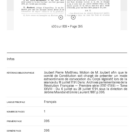
400 sur 809
• Page 395
Infos
Joubert Pierre Matthieu. Motion de M. Joubert afin que le
RÉFÉRENCE BIBLIOGRAPHIQUE
comité de Constitution soit chargé de présenter un mode
extraordinaire de convocation du Corps législatif, lors de la
séance du 18 juillet 1791. Dans : Archives parlementaires de la
Révolution Française — Première série (1787-1799) — Tome
XXVIII - Du 6 juillet au 28 juillet 1791.
, sous la direction de
Jérôme Mavidal et Emile Laurent. 1887. p. 395.
Français
LANGUE PRINCIPALE
1
NOMBRE DE PAGES
395
PREMIÈRE PAGE
395
DERNIÈRE PAGE