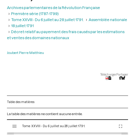
Archives parlementaires de la Révolution Française
Première série (1787-1799)
Tome XXVIII - Du 6 juillet au 28 juillet 1791.
Assemblée nationale
18 juillet 1791
Décret relatif au payement des frais causés par les estimations
et ventes des domaines nationaux
Joubert Pierre Matthieu
Télécharger
Partager
Table des matières
La table des matières ne contient aucune entrée.
V
Tome XXVIII - Du 6 juillet au 28 juillet 1791.
i
s