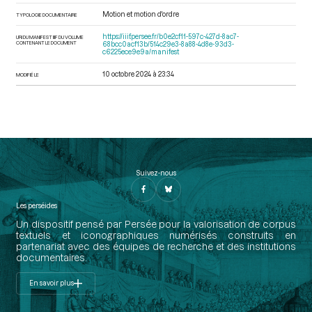
Motion et motion d'ordre
TYPOLOGIE DOCUMENTAIRE
https://iiif.persee.fr/b0e2cf11-597c-427d-8ac7-
URI DU MANIFEST IIIF DU VOLUME
CONTENANT LE DOCUMENT
68bcc0acf13b/514c29e3-8a88-4d8e-93d3-
c6225ece9e9a/manifest
10 octobre 2024 à 23:34
MODIFIÉ LE
Suivez-nous
Les perséides
Un dispositif pensé par Persée pour la valorisation de corpus
textuels et iconographiques numérisés construits en
partenariat avec des équipes de recherche et des institutions
documentaires.
En savoir plus