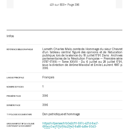
401 sur 809
• Page 396
Infos
Lameth Charles Malo, comte de. Hommage du sieur Chevret
RÉFÉRENCE BIBLIOGRAPHIQUE
d'un tableau central figuré des opinions et de l'éducation
publique, lors de la séance du 18 juillet 1791. Dans : Archives
parlementaires de la Révolution Française — Première série
(1787-1799) — Tome XXVIII - Du 6 juillet au 28 juillet 1791.
,
sous la direction de Jérôme Mavidal et Emile Laurent. 1887. p.
396.
Français
LANGUE PRINCIPALE
1
NOMBRE DE PAGES
396
PREMIÈRE PAGE
396
DERNIÈRE PAGE
Don patriotique et hommage
TYPOLOGIE DOCUMENTAIRE
https://iiif.persee.fr/b0e2cf11-597c-427d-8ac7-
URI DU MANIFEST IIIF DU VOLUME
CONTENANT LE DOCUMENT
68bcc0acf13b/514c29e3-8a88-4d8e-93d3-