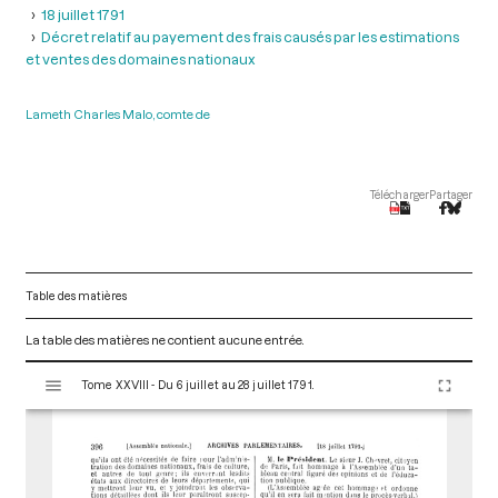
18 juillet 1791
Décret relatif au payement des frais causés par les estimations
et ventes des domaines nationaux
Lameth Charles Malo, comte de
Télécharger
Partager
Table des matières
La table des matières ne contient aucune entrée.
V
Tome XXVIII - Du 6 juillet au 28 juillet 1791.
i
s
u
a
l